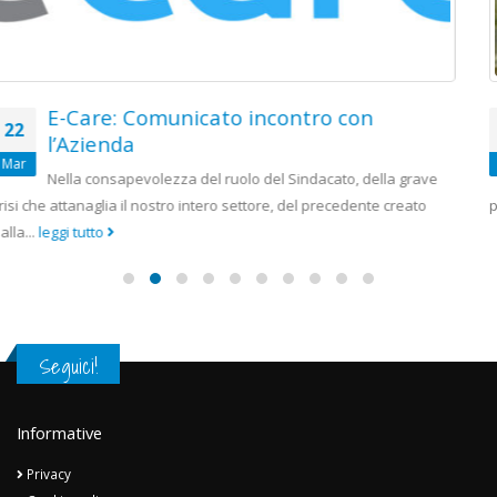
RAI: PDR e Politiche Attive
30
La Delegazione sindacale ha chiarito l’assoluta contrarietà al
Ott
sempre più evidente smantellamento delle attività
produttive, alla chiusura delle riprese...
leggi tutto
Seguici!
Informative
Privacy
Cookie policy