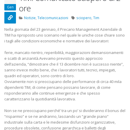
22 Ottobre 2022
ore
Gen
Elezioni RSU TIM Servizi
Elezioni RSU
Notizie
,
Telecomunicazioni
sciopero
,
Tim
Digitali
R.T.I.
13 Ottobre 2022
16 Giugno 202
Nella giornata del 23 gennaio, il Precario Management Aziendale di
TIM ha riproposto uno scenario nel quale le uniche cose chiare sono
i tagli alle condizioni economiche e normative dei lavoratori:
Telecom: sciopero contro
Convenzione
lo scorporo della rete
Centro Esteti
ferie, mancato rientro, reperibilità, maggiorazioni demansionamenti
21 Giugno 2022
20 Gennaio 20
e scatti di anzianità.
Avevamo previsto questo approccio
dell’azienda, “dimostrare che il 13 dicembre non è successo niente”,
sanno invece molto bene, che i lavoratori tutti, tecnici, impiegati,
quadri ed operatori, sono contro di loro.
Ovviamente non si preoccupano delle performance di circa 40 mila
dipendenti TIM, di come pensano possano lavorare, di come
risponderanno alle continue emergenze e che spesso
caratterizzano la quotidianità lavorativa.
Non se ne preoccupano perché’ tra un po’ si divideranno il bonus del
“risparmio” e se ne andranno, lasciando un “grande piano”
industriale sulla carta e le medesime disfunzioni organizzative,
procedure obsolete, confusione gerarchica e balletti degli