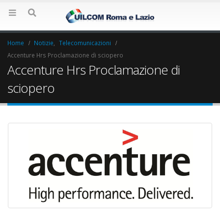
Home
Notizie
,
Telecomunicazioni
Accenture Hrs Proclamazione di sciopero
Accenture Hrs Proclamazione di
sciopero
Elezioni RSU Industria
Elezioni RSU La7
Carataria Tivoli s.r.l.
17 Giugno 2022