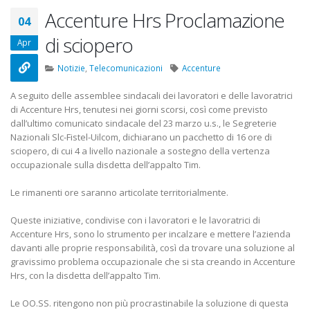
22 Ottobre 2022
Accenture Hrs Proclamazione
04
di sciopero
Elezioni RSU TIM Servizi
Elezioni RSU Med
Apr
Digitali
R.T.I.
13 Ottobre 2022
16 Giugno 2022
Notizie
,
Telecomunicazioni
Accenture
A seguito delle assemblee sindacali dei lavoratori e delle lavoratrici
Telecom: sciopero contro
Convenzione Ar
di Accenture Hrs, tenutesi nei giorni scorsi, così come previsto
lo scorporo della rete
Centro Estetico
dall’ultimo comunicato sindacale del 23 marzo u.s., le Segreterie
21 Giugno 2022
20 Gennaio 2022
Nazionali Slc-Fistel-Uilcom, dichiarano un pacchetto di 16 ore di
sciopero, di cui 4 a livello nazionale a sostegno della vertenza
occupazionale sulla disdetta dell’appalto Tim.
Le rimanenti ore saranno articolate territorialmente.
Queste iniziative, condivise con i lavoratori e le lavoratrici di
Accenture Hrs, sono lo strumento per incalzare e mettere l’azienda
davanti alle proprie responsabilità, così da trovare una soluzione al
gravissimo problema occupazionale che si sta creando in Accenture
Hrs, con la disdetta dell’appalto Tim.
Le OO.SS. ritengono non più procrastinabile la soluzione di questa