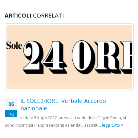
ARTICOLI
CORRELATI
IL SOLE24ORE: Verbale Accordo
06
nazionale
Lug
In data 5 luglio 2017, presso la sede della Fieg in Roma, si
sono incontrati i rappresentanti aziendali, assistiti...
leggi tutto