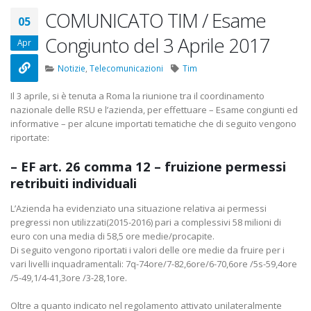
22 Ottobre 2022
COMUNICATO TIM / Esame
05
Congiunto del 3 Aprile 2017
Elezioni RSU TIM Servizi
Elezioni RSU Med
Apr
Digitali
R.T.I.
13 Ottobre 2022
16 Giugno 2022
Notizie
,
Telecomunicazioni
Tim
Il 3 aprile, si è tenuta a Roma la riunione tra il coordinamento
Telecom: sciopero contro
Convenzione Ar
nazionale delle RSU e l’azienda, per effettuare – Esame congiunti ed
lo scorporo della rete
Centro Estetico
informative – per alcune importati tematiche che di seguito vengono
21 Giugno 2022
20 Gennaio 2022
riportate:
– EF art. 26 comma 12 – fruizione permessi
retribuiti individuali
L’Azienda ha evidenziato una situazione relativa ai permessi
pregressi non utilizzati(2015-2016) pari a complessivi 58 milioni di
euro con una media di 58,5 ore medie/procapite.
Di seguito vengono riportati i valori delle ore medie da fruire per i
vari livelli inquadramentali: 7q-74ore/7-82,6ore/6-70,6ore /5s-59,4ore
/5-49,1/4-41,3ore /3-28,1ore.
Oltre a quanto indicato nel regolamento attivato unilateralmente