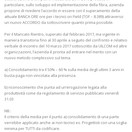
particolare, sullo sviluppo ed implementazione della fibra, azienda
propone di rivedere l’accordo in essere con il superamento della
attuale BANCA ORE ore per i tecnici on Field (TOF – 8.389) attraverso
un nuovo ACCORDO da sottoscrivere quanto prima possibile.
Per il Mancato Rientro, superato dal febbraio 2017, ma vigente in
maniera transitoria fino al 30 aprile a seguito del confronto e relativo
verbale di incontro del 10 marzo 2017 sottoscritto da UILCOM ed altre
organizzazioni, l’azienda é pronta ad entrare nel merito con un
nuovo metodo complessivo sul tema.
a) Consolidamento tra il 50% – 60 % sulla media degli ultimi 3 anni in
busta paga non vincolata alla presenza.
b) riconoscimento che punta ad un’erogazione legata alla
produttività come da regolamento di servizio pubblicato venerdì
31.03
NB.:
Il criterio della media per il punto a) consolidamento di una parte
verrebbe applicato anche ai non tecnici es. Progettisti con una soglia
minima per TUTTI da codificare.