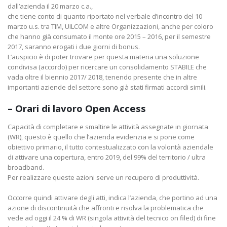
dall’azienda il 20 marzo c.a.,
che tiene conto di quanto riportato nel verbale d’incontro del 10
marzo u.s. tra TIM, UILCOM e altre Organizzazioni, anche per coloro
che hanno già consumato il monte ore 2015 – 2016, per il semestre
2017, saranno erogati i due giorni di bonus.
L’auspicio è di poter trovare per questa materia una soluzione
condivisa (accordo) per ricercare un consolidamento STABILE che
vada oltre il biennio 2017/ 2018, tenendo presente che in altre
importanti aziende del settore sono già stati firmati accordi simili.
– Orari di lavoro Open Access
Capacità di completare e smaltire le attività assegnate in giornata
(WR), questo è quello che l’azienda evidenzia e si pone come
obiettivo primario, il tutto contestualizzato con la volontà aziendale
di attivare una copertura, entro 2019, del 99% del territorio / ultra
broadband.
Per realizzare queste azioni serve un recupero di produttività.
Occorre quindi attivare degli atti, indica l’azienda, che portino ad una
azione di discontinuità che affronti e risolva la problematica che
vede ad oggi il 24 % di WR (singola attività del tecnico on filed) di fine