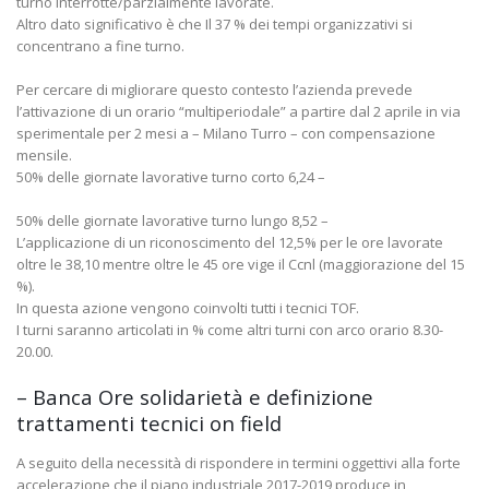
turno interrotte/parzialmente lavorate.
Altro dato significativo è che Il 37 % dei tempi organizzativi si
concentrano a fine turno.
Per cercare di migliorare questo contesto l’azienda prevede
l’attivazione di un orario “multiperiodale” a partire dal 2 aprile in via
sperimentale per 2 mesi a – Milano Turro – con compensazione
mensile.
50% delle giornate lavorative turno corto 6,24 –
50% delle giornate lavorative turno lungo 8,52 –
L’applicazione di un riconoscimento del 12,5% per le ore lavorate
oltre le 38,10 mentre oltre le 45 ore vige il Ccnl (maggiorazione del 15
%).
In questa azione vengono coinvolti tutti i tecnici TOF.
I turni saranno articolati in % come altri turni con arco orario 8.30-
20.00.
– Banca Ore solidarietà e definizione
trattamenti tecnici on field
A seguito della necessità di rispondere in termini oggettivi alla forte
accelerazione che il piano industriale 2017-2019 produce in