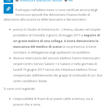
Lug
Emittenza e Spettacolo
,
Notizie
RAI
22 Ottobre 2022
Purtroppo nell’ultimo mese si sono verificati ancora degli
Elezioni RSU TIM Servizi
Elezioni RSU Med
incresciosi episodi che dimostrano il basso livello di
Digitali
R.T.I.
attenzione alla sicurezza delle lavoratrici e dei lavoratori:
13 Ottobre 2022
16 Giugno 2022
presso lo Studio di Domenica In – L’Arena, situato nel cespite
produttivo di Cinecittà, il giorno 26 maggio 2017 a
seguito di
Telecom: sciopero contro
Convenzione Ar
lo scorporo della rete
Centro Estetico
un grave malore di una collega, è stata denunciata la
21 Giugno 2022
20 Gennaio 2022
mancanza del medico di scena
la cui presenza, è bene
ricordare, è obbligatoria negli spettacoli con pubblico;
diverse interruzioni del servizio elettrico hanno interessato i
cespiti Centro Servizi Salario 1 e Salario 2 nella giornata di
lunedì 19 giugno 2017 senza che il blackout elettrico fosse
compensato dall’intervento dei gruppi di continuità di cui i due
centri sarebbero dotati.
Si sono così registrati:
L’impossibilità di fruire di un pasto caldo a mensa, sia a
pranzo che a cena.