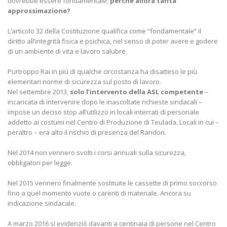
dovrebbe essere fondamentale;
perché allora tanta
approssimazione?
L’articolo 32 della Costituzione qualifica come “fondamentale” il
diritto all’integrità fisica e psichica, nel senso di poter avere e godere
di un ambiente di vita e lavoro salubre.
Purtroppo Rai in più di qualche circostanza ha disatteso le più
elementari norme di sicurezza sul posto di lavoro.
Nel settembre 2013,
solo l’intervento della ASL competente
–
incaricata di intervenire dopo le inascoltate richieste sindacali –
impose un deciso stop all’utilizzo in locali interrati di personale
addetto ai costumi nel Centro di Produzione di Teulada. Locali in cui –
peraltro – era alto il rischio di presenza del Randon.
Nel 2014 non vennero svolti i corsi annuali sulla sicurezza,
obbligatori per legge.
Nel 2015 vennero finalmente sostituite le cassette di primo soccorso
fino a quel momento vuote o carenti di materiale. Ancora su
indicazione sindacale.
A marzo 2016 si evidenziò davanti a centinaia di persone nel Centro