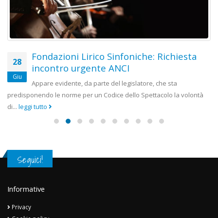
Fondazioni Lirico Sinfoniche: Richiesta
28
incontro urgente ANCI
Giu
Appare evidente, da parte del legislatore, che sta
predisponendo le norme per un Codice dello Spettacolo la volontà
di...
leggi tutto
Seguici!
Informative
Privacy