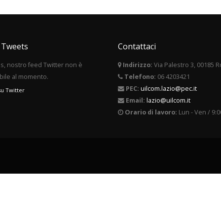
i Tweets
Contattaci
, nostro feed Twitter non è
Indirizzo:
Via Palestro 3, 00185 
bile al momento.
Telefono:
06 4203421
PEC:
uilcom.lazio@pec.it
su Twitter
Email:
lazio@uilcom.it
Orario di lavoro:
Lun - Ven / 9:0