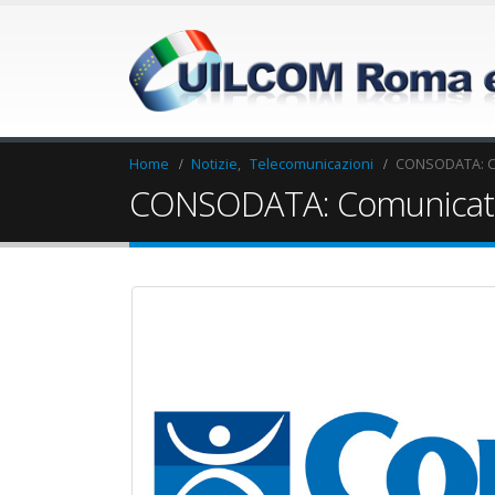
Home
Notizie
,
Telecomunicazioni
CONSODATA: C
CONSODATA: Comunicat
Elezioni RSU Industria
Elezioni RSU L