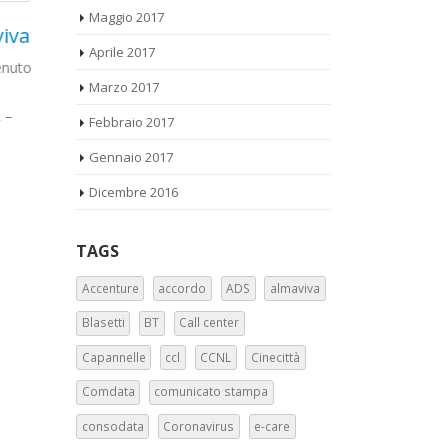
Maggio 2017
RAI: Prosegue la
TIM:
Aprile 2017
06
12
ramo
lunga estate calda a
infi
Marzo 2017
Ott
Giu
produzione news
La UI
Febbraio 2017
scritto in mo
Vostra
In seguito alla riunione di martedi 26
dopo le azion
scorso tra la RSU e la direzione
Gennaio 2017
(13.12.16 e 1.
, vi
Produzione TV, ci sono stati...
Dicembre 2016
ai...
leggi tutto
TAGS
Accenture
accordo
ADS
almaviva
Blasetti
BT
Call center
Capannelle
ccl
CCNL
Cinecittà
Comdata
comunicato stampa
consodata
Coronavirus
e-care