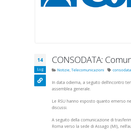
Carataria Tivoli s.r.l.
17 Giugno 2022
22 Ottobre 2022
Elezioni RSU M
Elezioni RSU TIM Servizi
R.T.I.
Digitali
16 Giugno 2022
13 Ottobre 2022
Convenzione 
Telecom: sciopero
CONSODATA: Comun
Centro Estetic
14
contro lo scorporo della
20 Gennaio 202
rete
Elezioni RSU Industria
Lug
Notizie
,
Telecomunicazioni
consodat
21 Giugno 2022
Carataria Tivoli s.r.l.
22 Ottobre 2022
In data odierna, a seguito dell’incontro tenu
assemblea generale.
Elezioni RSU TIM Servizi
Le RSU hanno esposto quanto emerso nella r
Digitali
discussi.
13 Ottobre 2022
A seguito della comunicazione di trasferime
Telecom: sciopero contro lo
Roma verso la sede di Assago (MI), nell’au