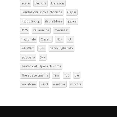
ecare
Elezioni
Ericsson
Fondazioni lirico sinfoniche
Gepin
HippoGroup
ilsole24ore
Ippica
IPZS
Italiaonline
mediaset
nazionale
Olivetti
PDR
RAI
RAI WAY
RSU
Salvo Ugliarolo
sciopero
Sky
Teatro dell'Opera di Roma
The space cinema
Tim
TLC
tre
vodafone
wind
wind tre
windtre