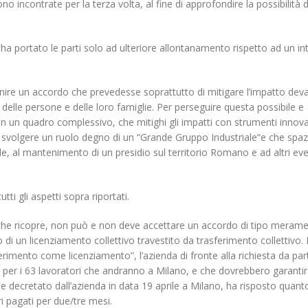
scorporo della rete
o incontrate per la terza volta, al fine di approfondire la possibilità d
20 Gennaio 2022
21 Giugno 2022
a portato le parti solo ad ulteriore allontanamento rispetto ad un in
finire un accordo che prevedesse soprattutto di mitigare l’impatto dev
te delle persone e delle loro famiglie. Per perseguire questa possibile e
re in un quadro complessivo, che mitighi gli impatti con strumenti innovat
di svolgere un ruolo degno di un “Grande Gruppo Industriale“e che spa
le, al mantenimento di un presidio sul territorio Romano e ad altri eve
ti gli aspetti sopra riportati.
co che ricopre, non può e non deve accettare un accordo di tipo meram
un licenziamento collettivo travestito da trasferimento collettivo. 
erimento come licenziamento”, l’azienda di fronte alla richiesta da par
te per i 63 lavoratori che andranno a Milano, e che dovrebbero garantir
me decretato dall’azienda in data 19 aprile a Milano, ha risposto quant
i pagati per due/tre mesi.