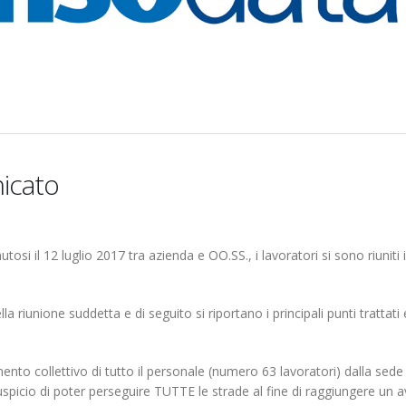
ediaset
Armonia
icato
o
2
Elezioni RSU La7
Elezioni RSU Industri
a
Carataria Tivoli s.r.l.
17 Giugno 2022
22 Ottobre 2022
tosi il 12 luglio 2017 tra azienda e OO.SS., i lavoratori si sono riuniti 
Elezioni RSU Mediaset R.T.I.
Elezioni RSU TIM Serv
iunione suddetta e di seguito si riportano i principali punti trattati 
16 Giugno 2022
Digitali
13 Ottobre 2022
nto collettivo di tutto il personale (numero 63 lavoratori) dalla sede 
Convenzione Armonia
Telecom: sciopero co
spicio di poter perseguire TUTTE le strade al fine di raggiungere un a
Centro Estetico