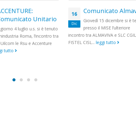
Comunicato Almaviva
IL SOLE 24 ORE:
23
Trasferimento 
Giovedì 15 dicembre si è tenuto
Lug
d’azienda
presso il MISE l’ulteriore
ro tra ALMAVIVA e SLC CGIL –
Gentili signori, In relazione alla 
CISL...
leggi tutto
comunicazione relativa al
trasferimento del ramo d’azienda
chiediamo un incontro congiunto 
leggi tutto