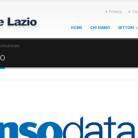
Privacy
Co
HOME
CHI SIAMO
SETTORI
omunicato
o
a7