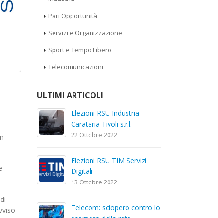
Pari Opportunità
Servizi e Organizzazione
Sport e Tempo Libero
Telecomunicazioni
ULTIMI ARTICOLI
a
Elezioni RSU La7
El
Car
17 Giugno 2022
22
in
Elezioni RSU Mediaset R.T.I.
izi
El
e
16 Giugno 2022
Dig
13
di
Convenzione Armonia
ntro lo
Te
vviso
Centro Estetico