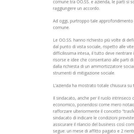
scorporo della rete
comune tra OO.SS. e azienda, le parti si son
21 Giugno 2022
raggiungere un accordo.
Ad oggi, purtroppo tale approfondimento h
comune.
Le OO.SS. hanno richiesto più volte di de
dal punto di vista sociale, rispetto alle vi
difficilissima intesa, il tutto deve rientra
risorse e idee che consentano alle parti 
dalla richiesta di un ammortizzatore socia
strumenti di mitigazione sociale.
L’azienda ha mostrato totale chiusura su tut
Il sindacato, anche per il ruolo intrinse
economico, ponendosi come mero notaio di 
rafforzare ulteriormente il concetto “trasf
sindacato di indicare le condizioni previs
assicurare il rilancio del business così co
segue: un mese di affitto pagato e 2 rientr