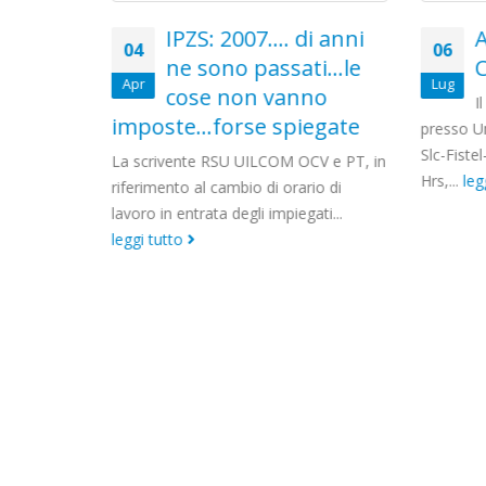
 di anni
ACCENTURE:
06
16
sati…le
Comunicato Unitario
Lug
Dic
nno
Il giorno 4 luglio u.s. si è tenuto
iegate
incont
presso Unindustria Roma, l’incontro tra
FISTEL 
Slc-Fistel-Uilcom le Rsu e Accenture
 OCV e PT, in
Hrs,...
leggi tutto
rario di
egati...