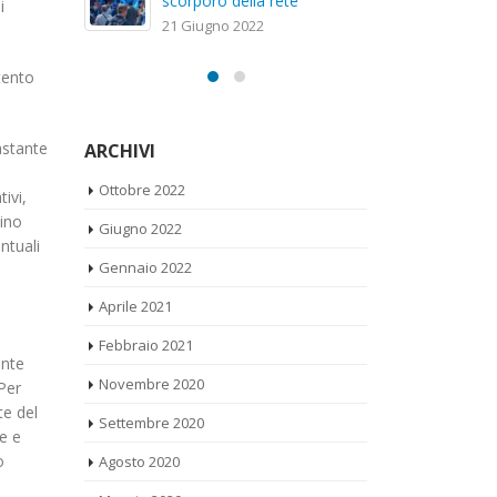
sc
i
20 Gennaio 2022
21
tento
ARCHIVI
astante
Ottobre 2022
ivi,
Giugno 2022
zino
ntuali
Gennaio 2022
Aprile 2021
Febbraio 2021
ente
Novembre 2020
Per
Settembre 2020
te del
e e
Agosto 2020
o
Maggio 2020