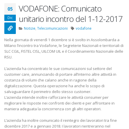
22 Ottobre 2022
VODAFONE: Comunicato
05
unitario incontro del 1-12-2017
Elezioni RSU TIM Servizi
Elezioni RSU Med
Dic
Digitali
R.T.I.
13 Ottobre 2022
16 Giugno 2022
Notizie
,
Telecomunicazioni
vodafone
Nella giornata di venerdì 1 dicembre si è svolto in Assolombarda a
Telecom: sciopero contro
Convenzione Ar
Milano l’incontro tra Vodafone, le Segreterie Nazionali e territoriali di
lo scorporo della rete
Centro Estetico
SLC CGIL, FISTEL CISL, UILCOM UIL e il Coordinamento Nazionale delle
21 Giugno 2022
20 Gennaio 2022
RSU.
L’azienda ha concentrato le sue comunicazioni sul settore del
customer care, annunciando di portare all’interno altre attività in
costanza di volumi che calano anche in ragione della
digitalizzazione. Questa operazione ha anche lo scopo di
salvaguardare il perimetro dello stesso customer.
L’azienda intende inoltre rafforzare le attività consumer per
migliorare le risposte nei confronti dei clienti e per affrontare in
maniera adeguata la concorrenza con gli altri operatori.
L’azienda ha inoltre comunicato il reintegro dei lavoratori tra fine
dicembre 2017 e a gennaio 2018. I lavoratori rientreranno nel