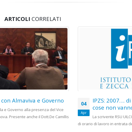
ARTICOLI
CORRELATI
IPZS: 2007…. di anni ne sono passati…le
04
cose non vanno imposte…forse spiegate
Apr
La scrivente RSU UILCOM OCV e PT, in riferimento al cambio
di orario di lavoro in entrata degli impiegati...
leggi tutto