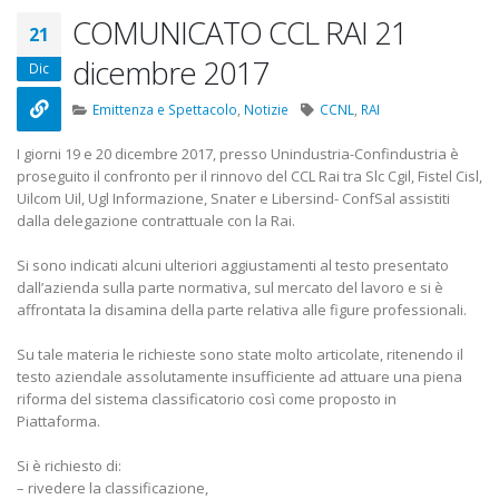
22 Ottobre 2022
COMUNICATO CCL RAI 21
21
dicembre 2017
Elezioni RSU TIM Servizi
Elezioni RSU Med
Dic
Digitali
R.T.I.
13 Ottobre 2022
16 Giugno 2022
Emittenza e Spettacolo
,
Notizie
CCNL
,
RAI
I giorni 19 e 20 dicembre 2017, presso Unindustria-Confindustria è
Telecom: sciopero contro
Convenzione Ar
proseguito il confronto per il rinnovo del CCL Rai tra Slc Cgil, Fistel Cisl,
lo scorporo della rete
Centro Estetico
Uilcom Uil, Ugl Informazione, Snater e Libersind- ConfSal assistiti
21 Giugno 2022
20 Gennaio 2022
dalla delegazione contrattuale con la Rai.
Si sono indicati alcuni ulteriori aggiustamenti al testo presentato
dall’azienda sulla parte normativa, sul mercato del lavoro e si è
affrontata la disamina della parte relativa alle figure professionali.
Su tale materia le richieste sono state molto articolate, ritenendo il
testo aziendale assolutamente insufficiente ad attuare una piena
riforma del sistema classificatorio così come proposto in
Piattaforma.
Si è richiesto di:
– rivedere la classificazione,