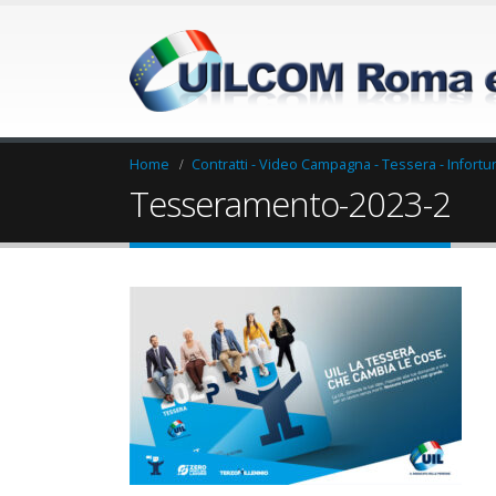
Home
Contratti - Video Campagna - Tessera - Infortu
Tesseramento-2023-2