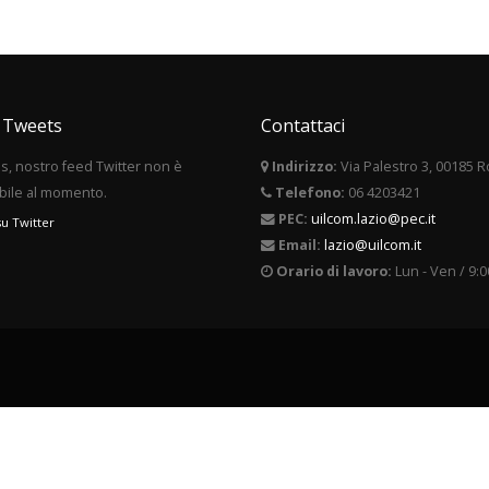
i Tweets
Contattaci
, nostro feed Twitter non è
Indirizzo:
Via Palestro 3, 00185 
bile al momento.
Telefono:
06 4203421
PEC:
uilcom.lazio@pec.it
su Twitter
Email:
lazio@uilcom.it
Orario di lavoro:
Lun - Ven / 9:0