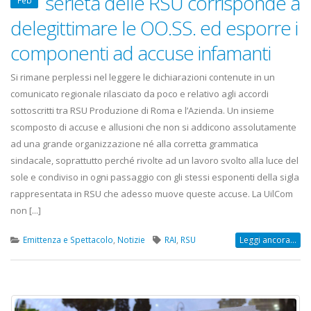
serietà delle RSU corrisponde a
Feb
22 Ottobre 2022
delegittimare le OO.SS. ed esporre i
Elezioni RSU TIM Servizi
Elezioni RSU Med
componenti ad accuse infamanti
Digitali
R.T.I.
13 Ottobre 2022
16 Giugno 2022
Si rimane perplessi nel leggere le dichiarazioni contenute in un
comunicato regionale rilasciato da poco e relativo agli accordi
Telecom: sciopero contro
Convenzione Ar
sottoscritti tra RSU Produzione di Roma e l’Azienda. Un insieme
lo scorporo della rete
Centro Estetico
scomposto di accuse e allusioni che non si addicono assolutamente
21 Giugno 2022
20 Gennaio 2022
ad una grande organizzazione né alla corretta grammatica
sindacale, soprattutto perché rivolte ad un lavoro svolto alla luce del
sole e condiviso in ogni passaggio con gli stessi esponenti della sigla
rappresentata in RSU che adesso muove queste accuse. La UilCom
non [...]
Emittenza e Spettacolo
,
Notizie
RAI
,
RSU
Leggi ancora...