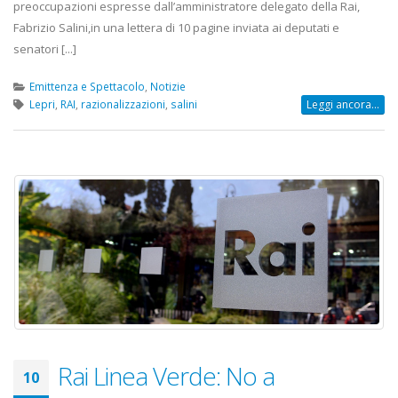
preoccupazioni espresse dall’amministratore delegato della Rai,
Fabrizio Salini,in una lettera di 10 pagine inviata ai deputati e
senatori [...]
Emittenza e Spettacolo
,
Notizie
Lepri
,
RAI
,
razionalizzazioni
,
salini
Leggi ancora...
Rai Linea Verde: No a
10