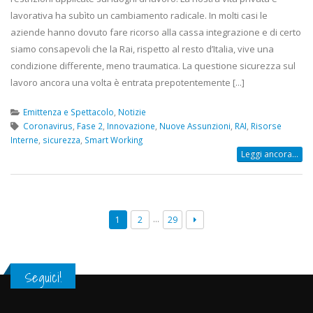
lavorativa ha subìto un cambiamento radicale. In molti casi le
aziende hanno dovuto fare ricorso alla cassa integrazione e di certo
siamo consapevoli che la Rai, rispetto al resto d’Italia, vive una
condizione differente, meno traumatica. La questione sicurezza sul
lavoro ancora una volta è entrata prepotentemente [...]
Emittenza e Spettacolo
,
Notizie
Coronavirus
,
Fase 2
,
Innovazione
,
Nuove Assunzioni
,
RAI
,
Risorse
Interne
,
sicurezza
,
Smart Working
Leggi ancora...
…
1
2
29
Seguici!