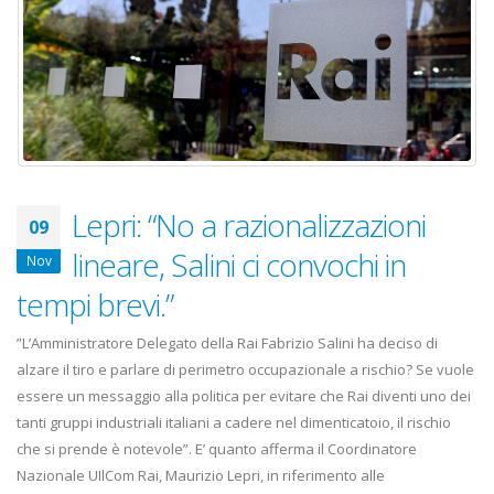
Lepri: “No a razionalizzazioni
09
lineare, Salini ci convochi in
Nov
tempi brevi.”
”L’Amministratore Delegato della Rai Fabrizio Salini ha deciso di
alzare il tiro e parlare di perimetro occupazionale a rischio? Se vuole
essere un messaggio alla politica per evitare che Rai diventi uno dei
tanti gruppi industriali italiani a cadere nel dimenticatoio, il rischio
che si prende è notevole”. E’ quanto afferma il Coordinatore
Nazionale UIlCom Rai, Maurizio Lepri, in riferimento alle