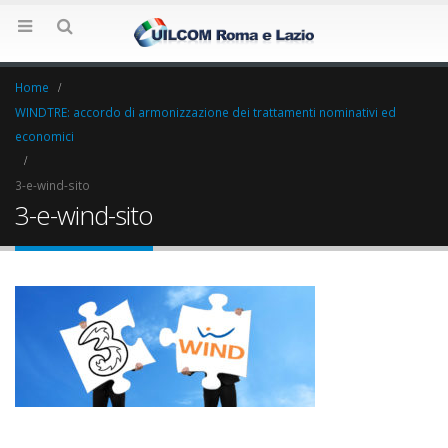
Home
WINDTRE: accordo di armonizzazione dei trattamenti nominativi ed
economici
3-e-wind-sito
3-e-wind-sito