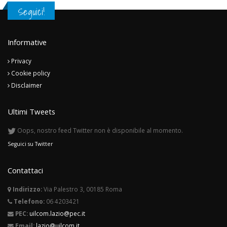
Seguici!
Informative
Privacy
Cookie policy
Disclaimer
Ultimi Tweets
Oops, nostro feed Twitter non è disponibile al momento.
Seguici su Twitter
Contattaci
Indirizzo:
Via Palestro 3, 00185 Roma
Telefono:
06 4203421
PEC:
uilcom.lazio@pec.it
Email:
lazio@uilcom.it