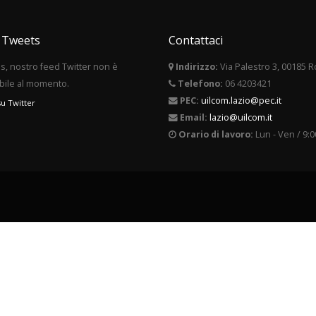
i Tweets
Contattaci
, nostro feed Twitter non è
Indirizzo:
Via Palestro 3, 00185 
bile al momento.
Telefono:
06 4203421
PEC:
uilcom.lazio@pec.it
su Twitter
Email:
lazio@uilcom.it
Orario di lavoro:
Lun - Ven / 9:0