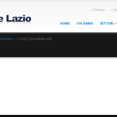
Privacy
Co
HOME
CHI SIAMO
SETTORI
 incontro
LOGO_Clouditalia-sito