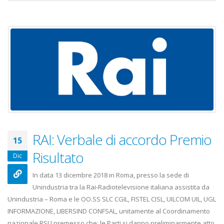
RAI: Verbale di accordo Premio
15
Risultato
Dic
In data 13 dicembre 2018 in Roma, presso la sede di
Unindustria tra la Rai-Radiotelevisione italiana assistita da
Unindustria – Roma e le OO.SS SLC CGIL, FISTEL CISL, UILCOM UIL, UGL
INFORMAZIONE, LIBERSIND CONFSAL, unitamente al Coordinamento
nazionale RSU premesso che: le Parti si danno preliminarmente atto