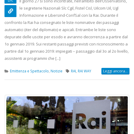
Dic
Il giorno 27 si sono incontrate, nell’ambito dell’Osservatorio,
le segreterie Nazionali Slc Cgil, Fistel Cisl, Uilcom Uil, Ugl
Informazione e Libersind-ConfSal con la Rai. Durante il
confronto la Rai ha consegnato le liste nominative dei passaggi
automatici (iter del diplomato) e apicali. Entrambe le liste sono
depurate delle uscite per esodo e avranno decorrenza a partire dal
1o gennaio 2019. Sui restanti passaggi previsti con riconoscimento a
partire dal 1o gennaio 2019: impiegati – passaggio dal 3o al 2o livello,
assistenti ai programmi che [...]
Emittenza e Spettacolo
,
Notizie
RAI
,
RAI WAY
Leggi ancora...