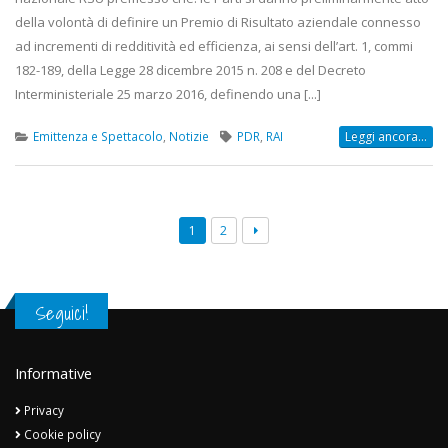
della volontà di definire un Premio di Risultato aziendale connesso
ad incrementi di redditività ed efficienza, ai sensi dell’art. 1, commi
182-189, della Legge 28 dicembre 2015 n. 208 e del Decreto
Interministeriale 25 marzo 2016, definendo una [...]
Emittenza e Spettacolo
,
Notizie
PDR
,
RAI
Leggi ancora...
1
2
Seguici!
Informative
Privacy
Cookie policy