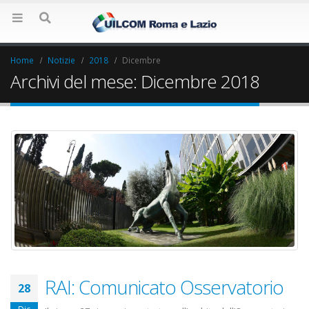
Home
Notizie
2018
Dicembre
Archivi del mese: Dicembre 2018
RAI: Comunicato Osservatorio
28