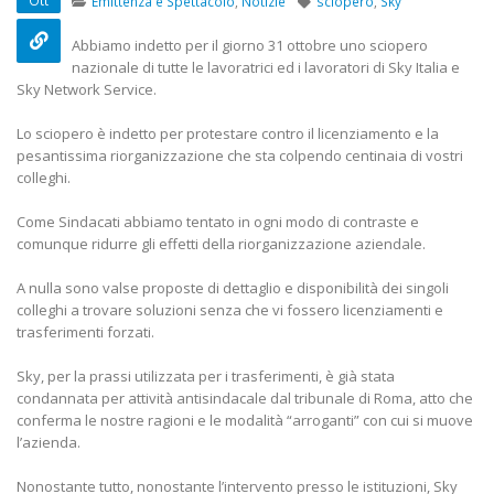
Ott
Emittenza e Spettacolo
,
Notizie
sciopero
,
Sky
22 Ottobre 2022
Abbiamo indetto per il giorno 31 ottobre uno sciopero
Elezioni RSU TIM Servizi
Elezioni RSU Med
nazionale di tutte le lavoratrici ed i lavoratori di Sky Italia e
Digitali
R.T.I.
Sky Network Service.
13 Ottobre 2022
16 Giugno 2022
Lo sciopero è indetto per protestare contro il licenziamento e la
pesantissima riorganizzazione che sta colpendo centinaia di vostri
Telecom: sciopero contro
Convenzione Ar
colleghi.
lo scorporo della rete
Centro Estetico
21 Giugno 2022
20 Gennaio 2022
Come Sindacati abbiamo tentato in ogni modo di contraste e
comunque ridurre gli effetti della riorganizzazione aziendale.
A nulla sono valse proposte di dettaglio e disponibilità dei singoli
colleghi a trovare soluzioni senza che vi fossero licenziamenti e
trasferimenti forzati.
Sky, per la prassi utilizzata per i trasferimenti, è già stata
condannata per attività antisindacale dal tribunale di Roma, atto che
conferma le nostre ragioni e le modalità “arroganti” con cui si muove
l’azienda.
Nonostante tutto, nonostante l’intervento presso le istituzioni, Sky