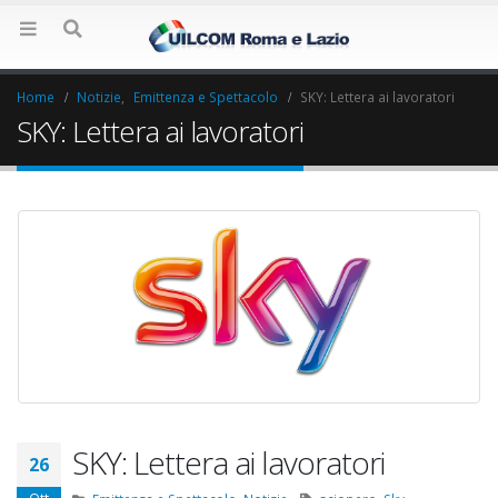
Home
Notizie
,
Emittenza e Spettacolo
SKY: Lettera ai lavoratori
SKY: Lettera ai lavoratori
SKY: Lettera ai lavoratori
Elezioni RSU Industria
Elezioni RSU La7
26
Carataria Tivoli s.r.l.
17 Giugno 2022