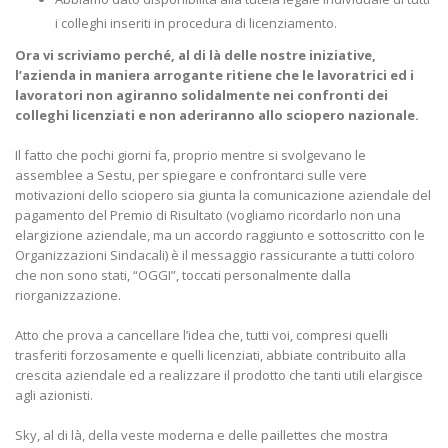
i colleghi inseriti in procedura di licenziamento.
Ora vi scriviamo perché, al di là delle nostre iniziative,
l’azienda in maniera arrogante ritiene che le lavoratrici ed i
lavoratori non agiranno solidalmente nei confronti dei
colleghi licenziati e non aderiranno allo sciopero nazionale.
Il fatto che pochi giorni fa, proprio mentre si svolgevano le
assemblee a Sestu, per spiegare e confrontarci sulle vere
motivazioni dello sciopero sia giunta la comunicazione aziendale del
pagamento del Premio di Risultato (vogliamo ricordarlo non una
elargizione aziendale, ma un accordo raggiunto e sottoscritto con le
Organizzazioni Sindacali) è il messaggio rassicurante a tutti coloro
che non sono stati, “OGGI”, toccati personalmente dalla
riorganizzazione.
Atto che prova a cancellare l’idea che, tutti voi, compresi quelli
trasferiti forzosamente e quelli licenziati, abbiate contribuito alla
crescita aziendale ed a realizzare il prodotto che tanti utili elargisce
agli azionisti.
Sky, al di là, della veste moderna e delle paillettes che mostra