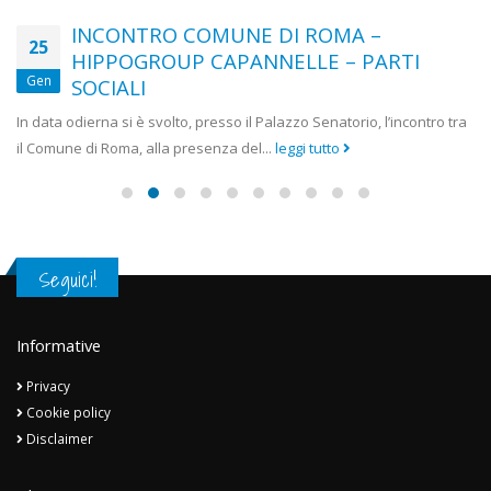
INCONTRO COMUNE DI ROMA –
25
HIPPOGROUP CAPANNELLE – PARTI
Gen
SOCIALI
In data odierna si è svolto, presso il Palazzo Senatorio, l’incontro tra
il Comune di Roma, alla presenza del...
leggi tutto
Seguici!
Informative
Privacy
Cookie policy
Disclaimer