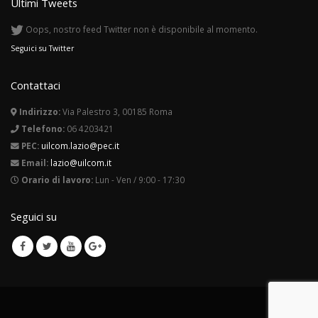
Ultimi Tweets
Oops, nostro feed Twitter non è disponibile al momento.
Seguici su Twitter
Contattaci
Indirizzo:
Via Palestro 3, 00185 Roma
Telefono:
06 4203421
PEC:
uilcom.lazio@pec.it
Email:
lazio@uilcom.it
Orario di lavoro:
Lun - Ven / 9:00 - 17:30
Seguici su