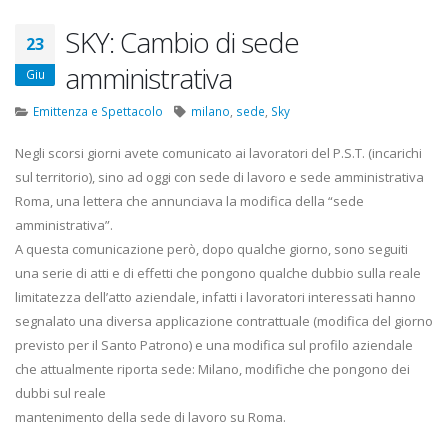
22 Ottobre 2022
SKY: Cambio di sede
23
ediaset
Elezioni RSU TIM Servizi
Ele
amministrativa
Giu
Digitali
R.T.
13 Ottobre 2022
16 
Emittenza e Spettacolo
milano
,
sede
,
Sky
rmonia
Telecom: sciopero contro
Co
Negli scorsi giorni avete comunicato ai lavoratori del P.S.T. (incarichi
lo scorporo della rete
Cen
sul territorio), sino ad oggi con sede di lavoro e sede amministrativa
2
21 Giugno 2022
20 
Roma, una lettera che annunciava la modifica della “sede
amministrativa”.
A questa comunicazione però, dopo qualche giorno, sono seguiti
una serie di atti e di effetti che pongono qualche dubbio sulla reale
limitatezza dell’atto aziendale, infatti i lavoratori interessati hanno
segnalato una diversa applicazione contrattuale (modifica del giorno
previsto per il Santo Patrono) e una modifica sul profilo aziendale
che attualmente riporta sede: Milano, modifiche che pongono dei
dubbi sul reale
mantenimento della sede di lavoro su Roma.