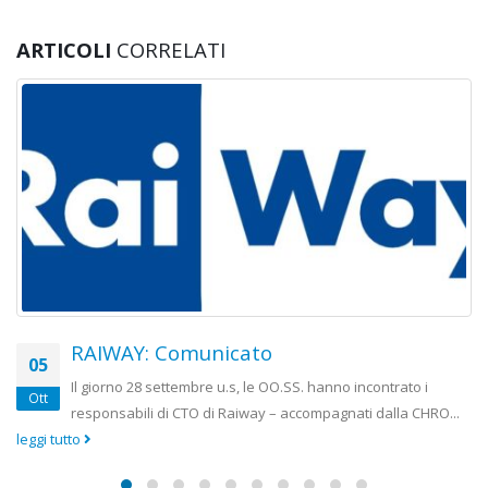
ARTICOLI
CORRELATI
RAI: Presidi su Convenzione di Serv
20
Pubblico
to i
Apr
 CHRO...
Le scriventi segreterie nazionali, in risposta ai termi
convezione di servizio pubblico (art 3, comma 1, lettera o)...
leggi tutto