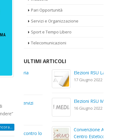
Pari Opportunità
Servizi e Organizzazione
Sport e Tempo Libero
Telecomunicazioni
ULTIMI ARTICOLI
a
Elezioni RSU La7
El
Car
17 Giugno 2022
22
Elezioni RSU Mediaset R.T.I.
izi
El
di
16 Giugno 2022
Dig
endere”
13
ncora...
Convenzione Armonia
ntro lo
Te
Centro Estetico