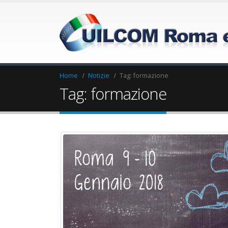
Home
Notizie
Tag:
formazione
Tag: formazione
Elezioni RSU Industria
Elezioni RSU La