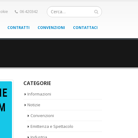
okie
06 420342
CONTRATTI
CONVENZIONI
CONTATTACI
CATEGORIE
Informazioni
Notizie
Convenzioni
Emittenza e Spettacolo
Industria