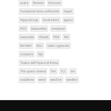
ecare
Elezioni
Ericsson
Fondazioni lirico sinfoniche
Gepin
HippoGroup
ilsole24ore
Ippica
IPZS
Italiaonline
mediaset
nazionale
Olivetti
PDR
RAI
RAI WAY
RSU
Salvo Ugliarolo
sciopero
Sky
Teatro dell'Opera di Roma
The space cinema
Tim
TLC
tre
vodafone
wind
wind tre
windtre