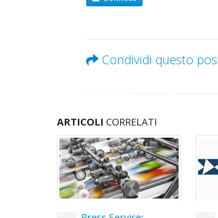
Condividi questo pos
ARTICOLI
CORRELATI
e:
BLASETTI: Accordo