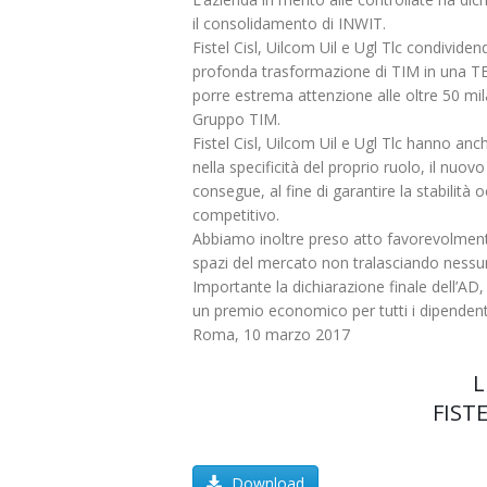
il consolidamento di INWIT.
Fistel Cisl, Uilcom Uil e Ugl Tlc condividen
profonda trasformazione di TIM in una T
porre estrema attenzione alle oltre 50 mi
Gruppo TIM.
Fistel Cisl, Uilcom Uil e Ugl Tlc hanno an
nella specificità del proprio ruolo, il nu
consegue, al fine di garantire la stabilita
competitivo.
Abbiamo inoltre preso atto favorevolmente
spazi del mercato non tralasciando nessun
Importante la dichiarazione finale dell’AD, 
un premio economico per tutti i dipendenti 
Roma, 10 marzo 2017
L
FIST
Download