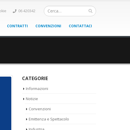
okie
06 420342
CONTRATTI
CONVENZIONI
CONTATTACI
CATEGORIE
Informazioni
Notizie
Convenzioni
Emittenza e Spettacolo
Industria