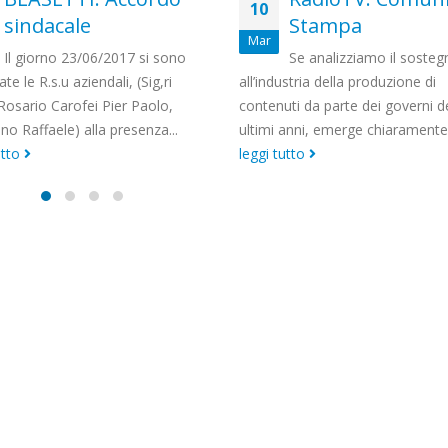
26
Stampa
Comunicato
Mag
Se analizziamo il sostegno
Il 22 maggio 2017 si è s
ustria della produzione di
l’incontro nazionale di presenta
ti da parte dei governi degli
del piano industriale Wind-Tre.
anni, emerge chiaramente che...
L’azienda ha dichiarato la...
leggi
utto