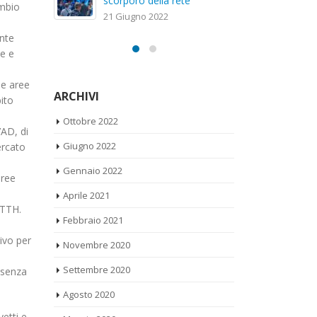
sc
ambio
20 Gennaio 2022
21
ente
ne e
le aree
ARCHIVI
ito
Ottobre 2022
’AD, di
Giugno 2022
ercato
Gennaio 2022
aree
Aprile 2021
FTTH.
Febbraio 2021
Novembre 2020
ivo per
Settembre 2020
“senza
Agosto 2020
Maggio 2020
vetti e