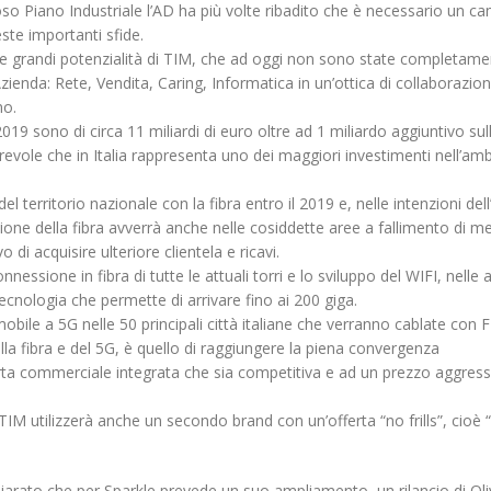
scorporo della rete
so Piano Industriale l’AD ha più volte ribadito che è necessario un c
20 Gennaio 2022
21 Giugno 2022
ste importanti sfide.
 le grandi potenzialità di TIM, che ad oggi non sono state completam
Azienda: Rete, Vendita, Caring, Informatica in un’ottica di collaborazio
no.
2019 sono di circa 11 miliardi di euro oltre ad 1 miliardo aggiuntivo sul
revole che in Italia rappresenta uno dei maggiori investimenti nell’amb
el territorio nazionale con la fibra entro il 2019 e, nelle intenzioni dell
azione della fibra avverrà anche nelle cosiddette aree a fallimento di m
di acquisire ulteriore clientela e ricavi.
nnessione in fibra di tutte le attuali torri e lo sviluppo del WIFI, nelle 
ecnologia che permette di arrivare fino ai 200 giga.
mobile a 5G nelle 50 principali città italiane che verranno cablate con 
lla fibra e del 5G, è quello di raggiungere la piena convergenza
rta commerciale integrata che sia competitiva e ad un prezzo aggress
M utilizzerà anche un secondo brand con un’offerta “no frills”, cioè 
chiarato che per Sparkle prevede un suo ampliamento, un rilancio di Oli