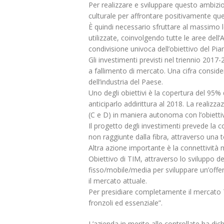
scorporo della rete
Per realizzare e sviluppare questo ambizio
21 Giugno 2022
culturale per affrontare positivamente que
È quindi necessario sfruttare al massimo
utilizzate, coinvolgendo tutte le aree dell’
condivisione univoca dell’obiettivo del Pia
Gli investimenti previsti nel triennio 2017-
a fallimento di mercato. Una cifra conside
dell’industria del Paese.
Uno degli obiettivi è la copertura del 95% d
anticiparlo addirittura al 2018. La realizz
(C e D) in maniera autonoma con l’obiettivo 
Il progetto degli investimenti prevede la co
non raggiunte dalla fibra, attraverso una t
Altra azione importante è la connettività 
Obiettivo di TIM, attraverso lo sviluppo de
fisso/mobile/media per sviluppare un’offe
il mercato attuale.
Per presidiare completamente il mercato TI
fronzoli ed essenziale”.
L’azienda in merito alle controllate ha di