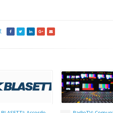
t
RadioTV: Comunicato
WINDTRE: