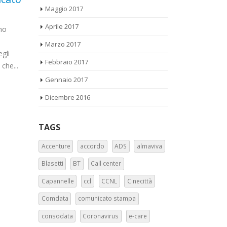
Maggio 2017
01
05
Verbale riunione 30-
uni
Aprile 2017
Set
Dic
08-2017
12-
volto
Marzo 2017
zione
Oggi, 30 agosto 2017 presso lo studio
Nella giornat
dell’avv. Antonio Di Iulio sito in Roma
Le OO.SS. Slc-
Febbraio 2017
 tutto
via degli Scipioni, 267, oltre...
Uil unitament
Gennaio 2017
leggi tutto
leggi tutto
Dicembre 2016
TAGS
Accenture
accordo
ADS
almaviva
Blasetti
BT
Call center
Capannelle
ccl
CCNL
Cinecittà
Comdata
comunicato stampa
consodata
Coronavirus
e-care