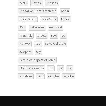
ecare
Elezioni
Ericsson
Fondazioni lirico sinfoniche
Gepin
HippoGroup
ilsole24ore
Ippica
IPZS
Italiaonline
mediaset
nazionale
Olivetti
PDR
RAI
RAI WAY
RSU
Salvo Ugliarolo
sciopero
Sky
Teatro dell'Opera di Roma
The space cinema
Tim
TLC
tre
vodafone
wind
wind tre
windtre