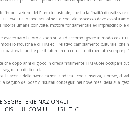
do l’impostazione del Piano Industriale, che ha la finalità di realizzare 
ELCO evoluta, hanno sottolineato che tale processo deve assolutam
la risorse umane coinvolte, motore fondamentale ed imprescindibile d
che evidenziato la loro disponibilità ad accompagnare in modo costrutt
ovo modello industriale di TIM ed il relativo cambiamento culturale, che 
̀ occupazionale anche per il futuro in un contesto di mercato sempre piu
 che dopo anni di gioco in difesa finalmente TIM vuole occupare tutti
 segmento di clientela.
sulla scorta delle rivendicazioni sindacali, che si riserva, a breve, di va
a seguito dei positivi risultati conseguiti nei nove mesi della sua ges
E SEGRETERIE NAZIONALI
EL CISL UILCOM UIL UGL TLC