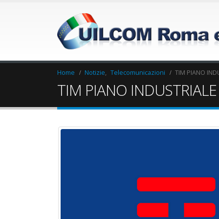
Home
Notizie
,
Telecomunicazioni
TIM PIANO IND
TIM PIANO INDUSTRIALE
Elezioni RSU Industria
Elezioni RSU La