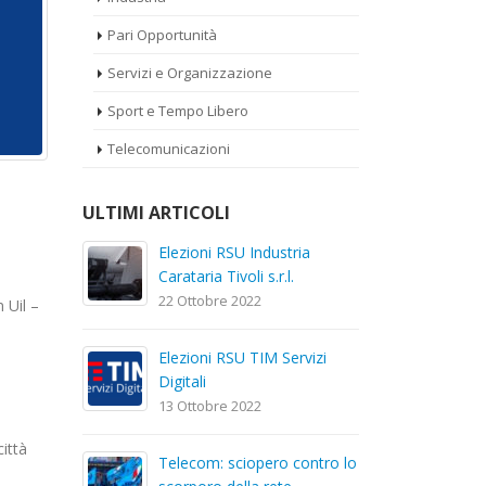
Pari Opportunità
Servizi e Organizzazione
Sport e Tempo Libero
Telecomunicazioni
ULTIMI ARTICOLI
a
Elezioni RSU La7
El
Car
17 Giugno 2022
22
 Uil –
Elezioni RSU Mediaset R.T.I.
izi
El
16 Giugno 2022
Dig
13
ttà
Convenzione Armonia
ntro lo
Te
Centro Estetico