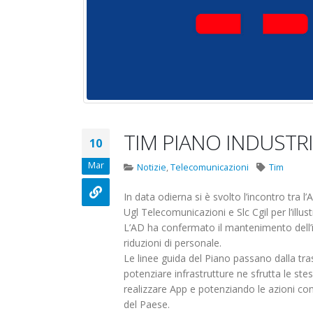
Carataria Tivoli s.r.l.
17 Giugno 2022
22 Ottobre 2022
Elezioni RSU Me
Elezioni RSU TIM Servizi
R.T.I.
Digitali
16 Giugno 2022
13 Ottobre 2022
Convenzione A
Telecom: sciopero
TIM PIANO INDUSTRI
Centro Estetico
10
contro lo scorporo della
20 Gennaio 2022
rete
Elezioni RSU Industria
Mar
Notizie
,
Telecomunicazioni
Tim
21 Giugno 2022
Carataria Tivoli s.r.l.
22 Ottobre 2022
In data odierna si è svolto l’incontro tra l
Ugl Telecomunicazioni e Slc Cgil per l’illu
L’AD ha confermato il mantenimento dell’
Elezioni RSU TIM Servizi
riduzioni di personale.
Digitali
Le linee guida del Piano passano dalla tra
13 Ottobre 2022
potenziare infrastrutture ne sfrutta le st
realizzare App e potenziando le azioni com
Telecom: sciopero contro lo
del Paese.