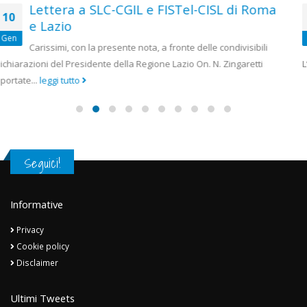
BT ITALIA: Comunicato sindacale
13
Nella giornata di ieri, presso Unindustria, è proseguito il
Set
confronto tra delegazione Sindacale e Direzione BT Italia.
L’Azienda ha...
leggi tutto
Seguici!
Informative
Privacy
Cookie policy
Disclaimer
Ultimi Tweets