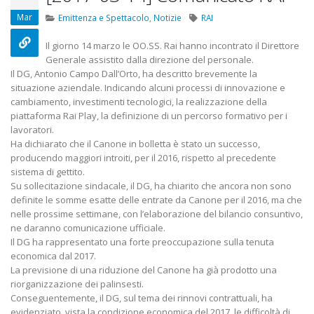
22 Ottobre 2022
Mar
Emittenza e Spettacolo
,
Notizie
RAI
Elezioni RSU TIM Servizi
Elezioni RSU Me
Il giorno 14 marzo le OO.SS. Rai hanno incontrato il Direttore
Digitali
R.T.I.
Generale assistito dalla direzione del personale.
13 Ottobre 2022
16 Giugno 2022
Il DG, Antonio Campo Dall’Orto, ha descritto brevemente la
situazione aziendale. Indicando alcuni processi di innovazione e
cambiamento, investimenti tecnologici, la realizzazione della
Telecom: sciopero contro
Convenzione Ar
piattaforma Rai Play, la definizione di un percorso formativo per i
lo scorporo della rete
Centro Estetico
lavoratori.
21 Giugno 2022
20 Gennaio 2022
Ha dichiarato che il Canone in bolletta è stato un successo,
producendo maggiori introiti, per il 2016, rispetto al precedente
sistema di gettito.
Su sollecitazione sindacale, il DG, ha chiarito che ancora non sono
definite le somme esatte delle entrate da Canone per il 2016, ma che
nelle prossime settimane, con l’elaborazione del bilancio consuntivo,
ne daranno comunicazione ufficiale.
Il DG ha rappresentato una forte preoccupazione sulla tenuta
economica dal 2017.
La previsione di una riduzione del Canone ha già prodotto una
riorganizzazione dei palinsesti.
Conseguentemente, il DG, sul tema dei rinnovi contrattuali, ha
evidenziato, vista la condizione economica del 2017, le difficoltà di