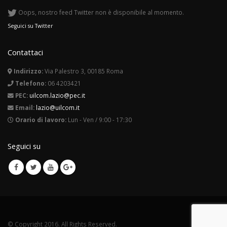
Oops, nostro feed Twitter non è disponibile al momento.
Seguici su Twitter
Contattaci
Indirizzo:
Via Palestro 3, 00185 Roma
Telefono:
06 4203421
PEC:
uilcom.lazio@pec.it
Email:
lazio@uilcom.it
Orario di lavoro:
Lun - Ven / 9:00 - 17:30
Seguici su
© Copyright 2016. All Rights Reserved.