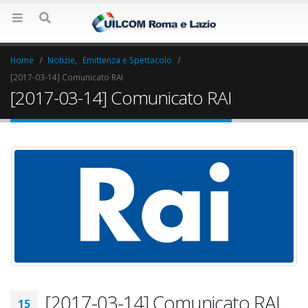
Home
Notizie
,
Emittenza e Spettacolo
[2017-03-14] Comunicato RAI
[2017-03-14] Comunicato RAI
Elezioni RSU Industria
Elezioni RSU La7
[2017-03-14] Comunicato RAI
Carataria Tivoli s.r.l.
17 Giugno 2022
15