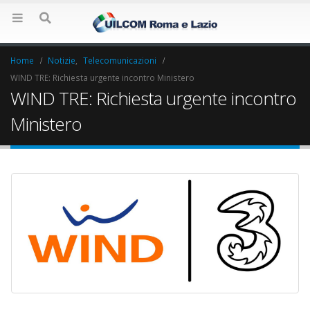
Home
Notizie
,
Telecomunicazioni
WIND TRE: Richiesta urgente incontro Ministero
WIND TRE: Richiesta urgente incontro
Ministero
Elezioni RSU La7
Elezioni RSU Indu
17 Giugno 2022
Carataria Tivoli s.r