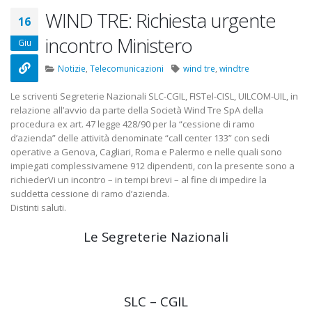
22 Ottobre 2022
WIND TRE: Richiesta urgente
16
incontro Ministero
Elezioni RSU Mediaset
Elezioni RSU TIM 
Giu
R.T.I.
Digitali
16 Giugno 2022
13 Ottobre 2022
Notizie
,
Telecomunicazioni
wind tre
,
windtre
Le scriventi Segreterie Nazionali SLC-CGIL, FISTel-CISL, UILCOM-UIL, in
Convenzione Armonia
Telecom: scioper
relazione all’avvio da parte della Società Wind Tre SpA della
Centro Estetico
lo scorporo della
procedura ex art. 47 legge 428/90 per la “cessione di ramo
20 Gennaio 2022
21 Giugno 2022
d’azienda” delle attività denominate “call center 133” con sedi
operative a Genova, Cagliari, Roma e Palermo e nelle quali sono
impiegati complessivamene 912 dipendenti, con la presente sono a
richiederVi un incontro – in tempi brevi – al fine di impedire la
suddetta cessione di ramo d’azienda.
Distinti saluti.
Le Segreterie Nazionali
SLC – CGIL