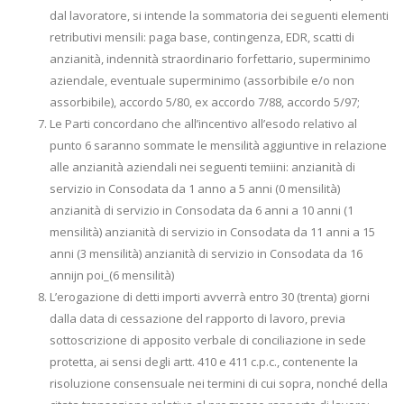
dal lavoratore, si intende la sommatoria dei seguenti elementi
retributivi mensili: paga base, contingenza, EDR, scatti di
anzianità, indennità straordinario forfettario, superminimo
aziendale, eventuale superminimo (assorbibile e/o non
assorbibile), accordo 5/80, ex accordo 7/88, accordo 5/97;
Le Parti concordano che all’incentivo all’esodo relativo al
punto 6 saranno sommate le mensilità aggiuntive in relazione
alle anzianità aziendali nei seguenti temiini: anzianità di
servizio in Consodata da 1 anno a 5 anni (0 mensilità)
anzianità di servizio in Consodata da 6 anni a 10 anni (1
mensilità) anzianità di servizio in Consodata da 11 anni a 15
anni (3 mensilità) anzianità di servizio in Consodata da 16
annijn poi_(6 mensilità)
L’erogazione di detti importi avverrà entro 30 (trenta) giorni
dalla data di cessazione del rapporto di lavoro, previa
sottoscrizione di apposito verbale di conciliazione in sede
protetta, ai sensi degli artt. 410 e 411 c.p.c., contenente la
risoluzione consensuale nei termini di cui sopra, nonché della