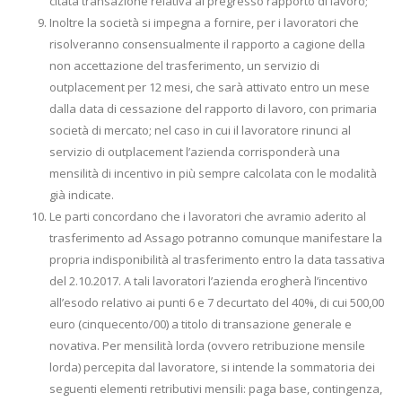
citata transazione relativa al pregresso rapporto di lavoro;
Inoltre la società si impegna a fornire, per i lavoratori che
risolveranno consensualmente il rapporto a cagione della
non accettazione del trasferimento, un servizio di
outplacement per 12 mesi, che sarà attivato entro un mese
dalla data di cessazione del rapporto di lavoro, con primaria
società di mercato; nel caso in cui il lavoratore rinunci al
servizio di outplacement l’azienda corrisponderà una
mensilità di incentivo in più sempre calcolata con le modalità
già indicate.
Le parti concordano che i lavoratori che avramio aderito al
trasferimento ad Assago potranno comunque manifestare la
propria indisponibilità al trasferimento entro la data tassativa
del 2.10.2017. A tali lavoratori l’azienda erogherà l’incentivo
all’esodo relativo ai punti 6 e 7 decurtato del 40%, di cui 500,00
euro (cinquecento/00) a titolo di transazione generale e
novativa. Per mensilità lorda (ovvero retribuzione mensile
lorda) percepita dal lavoratore, si intende la sommatoria dei
seguenti elementi retributivi mensili: paga base, contingenza,