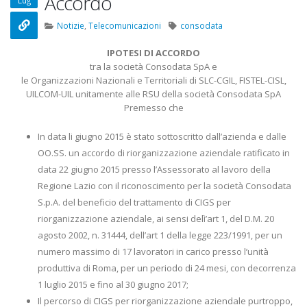
Accordo
Lug
22 Ottobre 2022
Notizie
,
Telecomunicazioni
consodata
Elezioni RSU TIM Servizi
Elezioni RSU Med
Digitali
R.T.I.
IPOTESI DI ACCORDO
13 Ottobre 2022
16 Giugno 2022
tra la società Consodata SpA e
le Organizzazioni Nazionali e Territoriali di SLC-CGIL, FISTEL-CISL,
UILCOM-UIL unitamente alle RSU della società Consodata SpA
Telecom: sciopero contro
Convenzione Ar
Premesso che
lo scorporo della rete
Centro Estetico
21 Giugno 2022
20 Gennaio 2022
In data li giugno 2015 è stato sottoscritto dall’azienda e dalle
OO.SS. un accordo di riorganizzazione aziendale ratificato in
data 22 giugno 2015 presso l’Assessorato al lavoro della
Regione Lazio con il riconoscimento per la società Consodata
S.p.A. del beneficio del trattamento di CIGS per
riorganizzazione aziendale, ai sensi delì’art 1, del D.M. 20
agosto 2002, n. 31444, dell’art 1 della legge 223/1991, per un
numero massimo di 17 lavoratori in carico presso l’unità
produttiva di Roma, per un periodo di 24 mesi, con decorrenza
1 luglio 2015 e fino al 30 giugno 2017;
Il percorso di CIGS per riorganizzazione aziendale purtroppo,