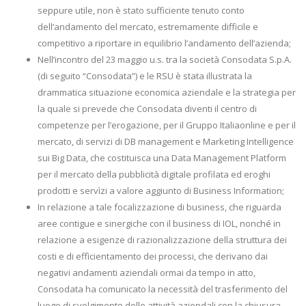
seppure utile, non è stato sufficiente tenuto conto
dell’andamento del mercato, estremamente difficile e
competitivo a riportare in equilibrio l’andamento dell’azienda;
Nell’incontro del 23 maggio u.s. tra la società Consodata S.p.A.
(di seguito “Consodata”) e le RSU è stata illustrata la
drammatica situazione economica aziendale e la strategia per
la quale si prevede che Consodata diventi il centro di
competenze per l’erogazione, per il Gruppo Italiaonline e per il
mercato, di servizi di DB management e Marketing Intelligence
sui Big Data, che costituisca una Data Management Platform
per il mercato della pubblicità digitale profilata ed eroghi
prodotti e servìzi a valore aggiunto di Business Information;
In relazione a tale focalizzazione di business, che riguarda
aree contigue e sinergiche con il business di IOL, nonché in
relazione a esigenze di razionalizzazione della struttura dei
costi e di effìcientamento dei processi, che derivano dai
negativi andamenti aziendali ormai da tempo in atto,
Consodata ha comunicato la necessità del trasferimento del
luogo di svolgimento delle attività aziendali con la chiusura