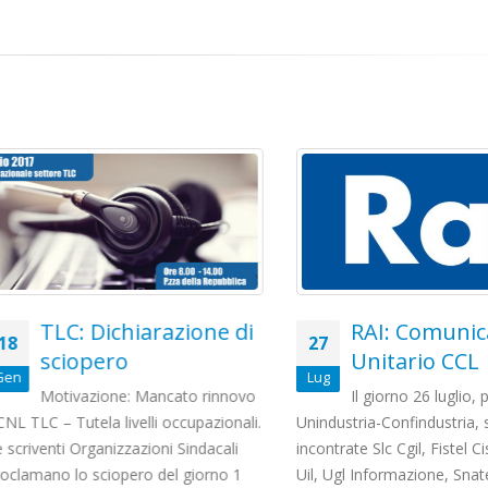
TLC: Dichiarazione di
RAI: Comunicato
27
sciopero
Unitario CCL
Lug
Motivazione: Mancato rinnovo
Il giorno 26 luglio, press
C – Tutela livelli occupazionali.
Unindustria-Confindustria, si so
venti Organizzazioni Sindacali
incontrate Slc Cgil, Fistel Cisl, U
mano lo sciopero del giorno 1
Uil, Ugl Informazione, Snater,