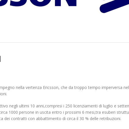
diaset
rmonia
N
Elezioni RSU La7
Elezioni RSU Industri
Carataria Tivoli s.r.l.
17 Giugno 2022
22 Ottobre 2022
 impegno nella vertenza Ericsson, che da troppo tempo imperversa nel
Elezioni RSU Mediaset R.T.I.
oni.
Elezioni RSU TIM Serv
16 Giugno 2022
Digitali
ivo negli ultimi 10 anni,compresi i 250 licenziamenti di luglio e sett
13 Ottobre 2022
circa 1000 persone in uscita entro i prossimi 6 mesi,tra esuberi struttu
a dei contratti con abbattimento di circa il 30 % delle retribuzioni.
Convenzione Armonia
Telecom: sciopero co
Centro Estetico