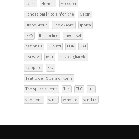
ecare
Elezioni
Ericsson
Fondazioni lirico sinfoniche
Gepin
HippoGroup
ilsole24ore
Ippica
IPZS
Italiaonline
mediaset
nazionale
Olivetti
PDR
RAI
RAI WAY
RSU
Salvo Ugliarolo
sciopero
Sky
Teatro dell'Opera di Roma
The space cinema
Tim
TLC
tre
vodafone
wind
wind tre
windtre