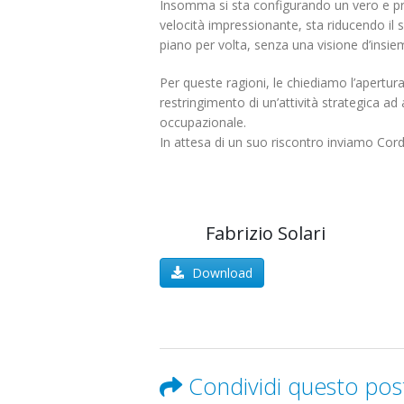
scorporo della rete
Insomma si sta configurando un vero e pr
21 Giugno 2022
velocità impressionante, sta riducendo i
piano per volta, senza una visione d’insie
Per queste ragioni, le chiediamo l’apertura
restringimento di un’attività strategica a
occupazionale.
In attesa di un suo riscontro inviamo Cordia
Fabrizio Solari
Download
Condividi questo pos