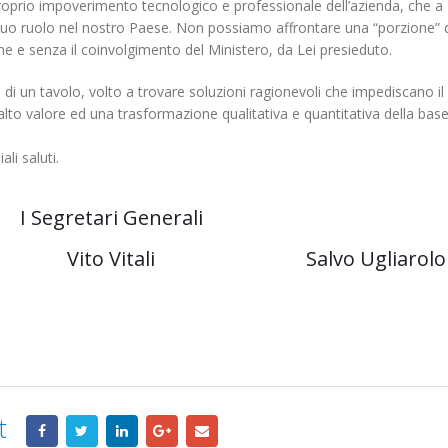
scorporo della rete
oprio impoverimento tecnologico e professionale dell’azienda, che a
20 Gennaio 2022
21 Giugno 2022
l suo ruolo nel nostro Paese. Non possiamo affrontare una “porzione” 
me e senza il coinvolgimento del Ministero, da Lei presieduto.
 di un tavolo, volto a trovare soluzioni ragionevoli che impediscano il
d alto valore ed una trasformazione qualitativa e quantitativa della bas
li saluti.
I Segretari Generali
Vito Vitali
Salvo Ugliarolo
t