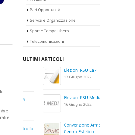
Pari Opportunità
Servizi e Organizzazione
Sport e Tempo Libero
Telecomunicazioni
ULTIMI ARTICOLI
a
Elezioni RSU La7
El
Car
17 Giugno 2022
22
lo
Elezioni RSU Mediaset R.T.I.
izi
El
16 Giugno 2022
Dig
embre
13
rali e
Convenzione Armonia
ntro lo
Te
Centro Estetico