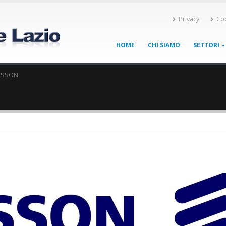
Privacy
Co
HOME
CHI SIAMO
SETTORI
CSSON
7