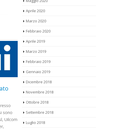
Aprile 2020
Marzo 2020
Febbraio 2020
Aprile 2019
Marzo 2019
Febbraio 2019
Gennaio 2019
Dicembre 2018
Opern Fiber:
Pap
Novembre 2018
20
15
Convocazione per
lavo
Ottobre 2018
Set
Mar
contrattazione II
man
o
Settembre 2018
livello
no
(AGI) – CdV, 
Luglio 2018
ilcom
speciale rivol
https://drive.google.com/open?
Italia’, ed aus
id=1Y0gtDSdUCrm99xS3XEy_booKn2Rdeev9
Giugno 2018