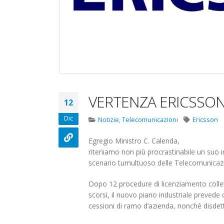
Carataria Tivoli s.r.l.
17 Giugno 2022
22 Ottobre 2022
Elezioni RSU Me
Elezioni RSU TIM Servizi
R.T.I.
Digitali
16 Giugno 2022
13 Ottobre 2022
Convenzione A
Telecom: sciopero
VERTENZA ERICSSO
Centro Estetico
12
contro lo scorporo della
20 Gennaio 2022
rete
Elezioni RSU Industria
Dic
Notizie
,
Telecomunicazioni
Ericsson
21 Giugno 2022
Carataria Tivoli s.r.l.
22 Ottobre 2022
Egregio Ministro C. Calenda,
riteniamo non più procrastinabile un suo
scenario tumultuoso delle Telecomunicazi
Elezioni RSU TIM Servizi
Digitali
Dopo 12 procedure di licenziamento collett
13 Ottobre 2022
scorsi, il nuovo piano industriale prevede 
cessioni di ramo d’azienda, nonché disdett
Telecom: sciopero contro lo