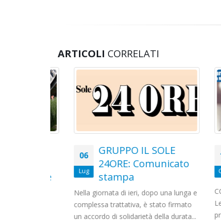
ARTICOLI
CORRELATI
cato
GRUPPO IL SOLE
06
18
cordo
24ORE: Comunicato
Lug
Gen
TTIVE e
stampa
CCNL TL
Nella giornata di ieri, dopo una lunga e
Le scri
complessa trattativa, è stato firmato
8, presso
procla
un accordo di solidarietà della durata...
Slc Cgil,