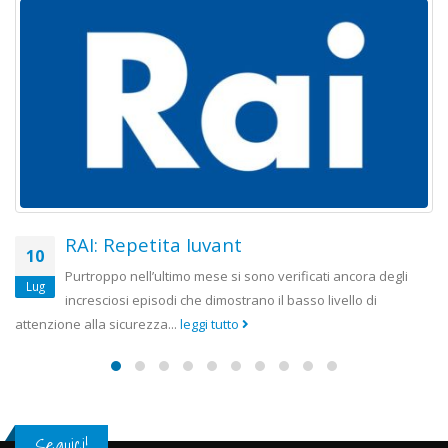
RAI: Repetita Iuvant
10
Purtroppo nell’ultimo mese si sono verificati ancora degli
Lug
incresciosi episodi che dimostrano il basso livello di
ttenzione alla sicurezza...
leggi tutto
l
Seguici!