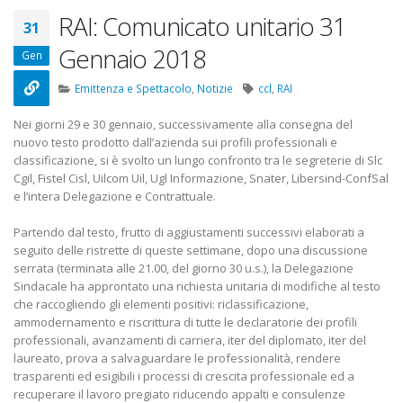
22 Ottobre 2022
RAI: Comunicato unitario 31
31
Gennaio 2018
Elezioni RSU Mediaset
Elezioni RSU TIM 
Gen
R.T.I.
Digitali
16 Giugno 2022
13 Ottobre 2022
Emittenza e Spettacolo
,
Notizie
ccl
,
RAI
Nei giorni 29 e 30 gennaio, successivamente alla consegna del
Convenzione Armonia
Telecom: scioper
nuovo testo prodotto dall’azienda sui profili professionali e
Centro Estetico
lo scorporo della
classificazione, si è svolto un lungo confronto tra le segreterie di Slc
20 Gennaio 2022
21 Giugno 2022
Cgil, Fistel Cisl, Uilcom Uil, Ugl Informazione, Snater, Libersind-ConfSal
e l’intera Delegazione e Contrattuale.
Partendo dal testo, frutto di aggiustamenti successivi elaborati a
seguito delle ristrette di queste settimane, dopo una discussione
serrata (terminata alle 21.00, del giorno 30 u.s.), la Delegazione
Sindacale ha approntato una richiesta unitaria di modifiche al testo
che raccogliendo gli elementi positivi: riclassificazione,
ammodernamento e riscrittura di tutte le declaratorie dei profili
professionali, avanzamenti di carriera, iter del diplomato, iter del
laureato, prova a salvaguardare le professionalità, rendere
trasparenti ed esigibili i processi di crescita professionale ed a
recuperare il lavoro pregiato riducendo appalti e consulenze