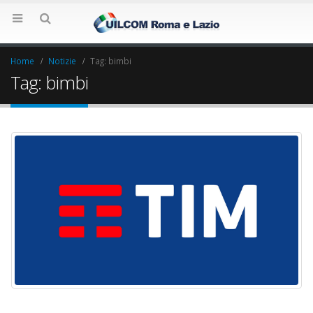
Home
Notizie
Tag:
bimbi
Tag: bimbi
Elezioni RSU La7
Elezioni RSU Indu
17 Giugno 2022
Carataria Tivoli s.r