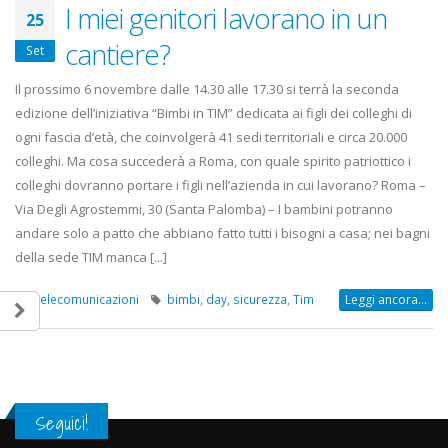
22 Ottobre 2022
I miei genitori lavorano in un
25
cantiere?
Set
Elezioni RSU Mediaset
Elezioni RSU TIM 
R.T.I.
Digitali
Il prossimo 6 novembre dalle 14.30 alle 17.30 si terrà la seconda
16 Giugno 2022
13 Ottobre 2022
edizione dell’iniziativa “Bimbi in TIM” dedicata ai figli dei colleghi di
ogni fascia d’età, che coinvolgerà 41 sedi territoriali e circa 20.000
Convenzione Armonia
Telecom: scioper
colleghi. Ma cosa succederà a Roma, con quale spirito patriottico i
Centro Estetico
lo scorporo della
colleghi dovranno portare i figli nell’azienda in cui lavorano? Roma –
20 Gennaio 2022
21 Giugno 2022
Via Degli Agrostemmi, 30 (Santa Palomba) – I bambini potranno
andare solo a patto che abbiano fatto tutti i bisogni a casa; nei bagni
della sede TIM manca [...]
Telecomunicazioni
bimbi
,
day
,
sicurezza
,
Tim
Leggi ancora...
Seguici!