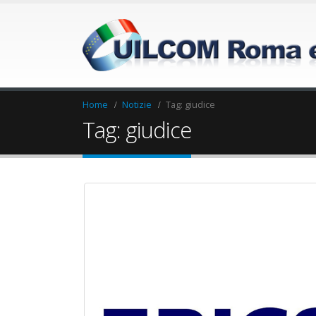
Home
Notizie
Tag:
giudice
Tag: giudice
Elezioni RSU Industria
Elezioni RSU La