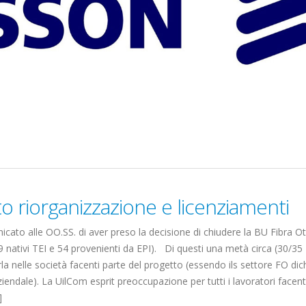
diaset
rmonia
Elezioni RSU La7
Elezioni RSU Industri
Carataria Tivoli s.r.l.
17 Giugno 2022
22 Ottobre 2022
 riorganizzazione e licenziamenti
Elezioni RSU Mediaset R.T.I.
Elezioni RSU TIM Serv
icato alle OO.SS. di aver preso la decisione di chiudere la BU Fibra Ot
16 Giugno 2022
Digitali
 nativi TEI e 54 provenienti da EPI). Di questi una metà circa (30/35
13 Ottobre 2022
arla nelle società facenti parte del progetto (essendo ils settore FO dic
iendale). La UilCom esprit preoccupazione per tutti i lavoratori facent
Convenzione Armonia
Telecom: sciopero co
]
Centro Estetico