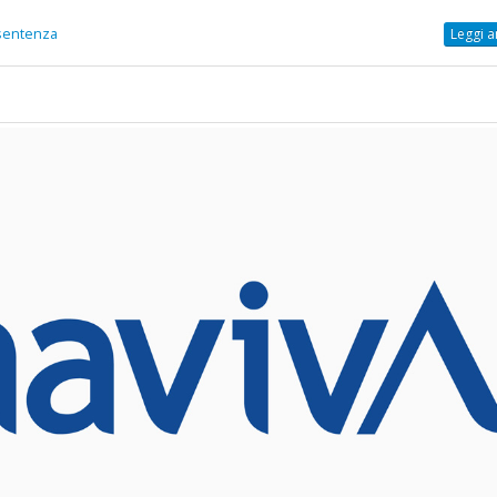
scorporo della rete
20 Gennaio 2022
21 Giugno 2022
sentenza
Leggi a