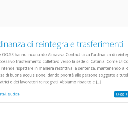
inanza di reintegra e trasferimenti
e OO.SS hanno incontrato Almaviva Contact circa l’ordinanza di reinteg
successivo trasferimento collettivo verso la sede di Catania. Come Uil
ntende rispettare in maniera restrittiva la sentenza, mantenendo a
a di buona acquisizione, dando priorità alle persone soggette a tutel
trici e dei lavoratori reintegrati. Abbiamo ribadito e [...]
stel
,
giudice
Leggi a