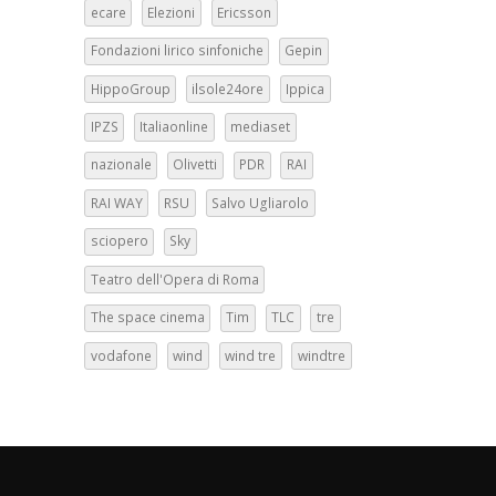
ecare
Elezioni
Ericsson
Fondazioni lirico sinfoniche
Gepin
HippoGroup
ilsole24ore
Ippica
IPZS
Italiaonline
mediaset
nazionale
Olivetti
PDR
RAI
RAI WAY
RSU
Salvo Ugliarolo
sciopero
Sky
Teatro dell'Opera di Roma
The space cinema
Tim
TLC
tre
vodafone
wind
wind tre
windtre