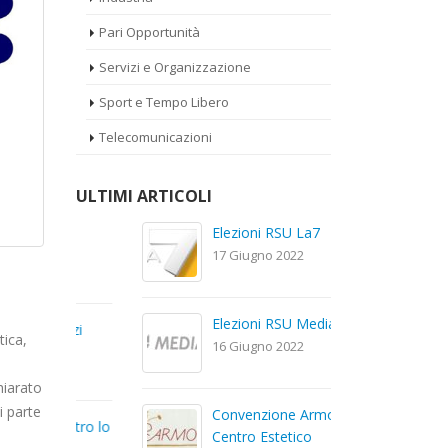
Pari Opportunità
Servizi e Organizzazione
Sport e Tempo Libero
Telecomunicazioni
ULTIMI ARTICOLI
a
Elezioni RSU La7
El
Car
17 Giugno 2022
22
Elezioni RSU Mediaset R.T.I.
izi
El
tica,
16 Giugno 2022
Dig
13
hiarato
i parte
Convenzione Armonia
ntro lo
Te
Centro Estetico