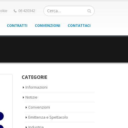
okie
06 420342
CONTRATTI
CONVENZIONI
CONTATTACI
CATEGORIE
Informazioni
Notizie
Convenzioni
Emittenza e Spettacolo
Industria