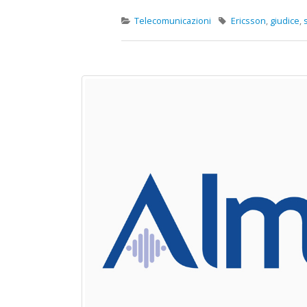
scorporo della rete
21 Giugno 2022
Telecomunicazioni
Ericsson
,
giudice
,