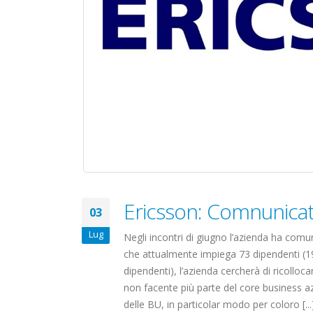
Carataria Tivoli s.r.l.
17 Giugno 2022
22 Ottobre 2022
Elezioni RSU Me
Elezioni RSU TIM Servizi
R.T.I.
Digitali
16 Giugno 2022
13 Ottobre 2022
Convenzione A
Telecom: sciopero
Centro Estetico
contro lo scorporo della
20 Gennaio 2022
rete
Elezioni RSU Industria
21 Giugno 2022
Carataria Tivoli s.r.l.
22 Ottobre 2022
Ericsson: Comnunicato
03
Elezioni RSU TIM Servizi
Lug
Negli incontri di giugno l’azienda ha comun
Digitali
che attualmente impiega 73 dipendenti (19
13 Ottobre 2022
dipendenti), l’azienda cercherà di ricolloc
non facente più parte del core business az
Telecom: sciopero contro lo
delle BU, in particolar modo per coloro [...