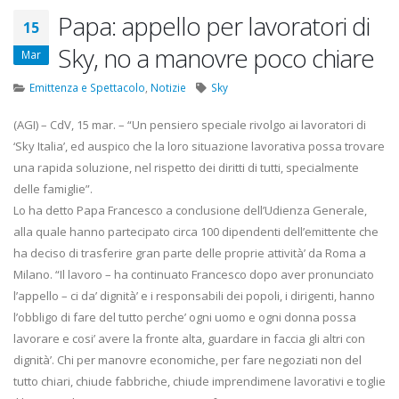
22 Ottobre 2022
Papa: appello per lavoratori di
15
Sky, no a manovre poco chiare
Elezioni RSU Mediaset
Elezioni RSU TIM 
Mar
R.T.I.
Digitali
16 Giugno 2022
13 Ottobre 2022
Emittenza e Spettacolo
,
Notizie
Sky
(AGI) – CdV, 15 mar. – “Un pensiero speciale rivolgo ai lavoratori di
Convenzione Armonia
Telecom: scioper
‘Sky Italia’, ed auspico che la loro situazione lavorativa possa trovare
Centro Estetico
lo scorporo della
20 Gennaio 2022
21 Giugno 2022
una rapida soluzione, nel rispetto dei diritti di tutti, specialmente
delle famiglie”.
Lo ha detto Papa Francesco a conclusione dell’Udienza Generale,
alla quale hanno partecipato circa 100 dipendenti dell’emittente che
ha deciso di trasferire gran parte delle proprie attività’ da Roma a
Milano. “Il lavoro – ha continuato Francesco dopo aver pronunciato
l’appello – ci da’ dignità’ e i responsabili dei popoli, i dirigenti, hanno
l’obbligo di fare del tutto perche’ ogni uomo e ogni donna possa
lavorare e cosi’ avere la fronte alta, guardare in faccia gli altri con
dignità’. Chi per manovre economiche, per fare negoziati non del
tutto chiari, chiude fabbriche, chiude imprendimene lavorativi e toglie