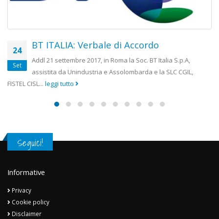
BT ITALIA: Verbale di Accordo
26
Addl 21 settembre 2017, in Roma la Soc. BT Italia S.p.A,
Nov
assistita da Unindustria e Assolombarda e la SLC CGIL,
SL...
leggi tutto
componen
Seguici!
Informative
Privacy
Cookie policy
Disclaimer