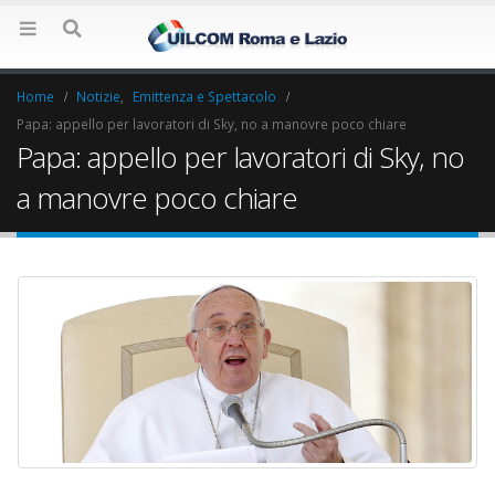
Home
Notizie
,
Emittenza e Spettacolo
Papa: appello per lavoratori di Sky, no a manovre poco chiare
Papa: appello per lavoratori di Sky, no
a manovre poco chiare
Elezioni RSU La7
Elezioni RSU Indu
17 Giugno 2022
Carataria Tivoli s.r