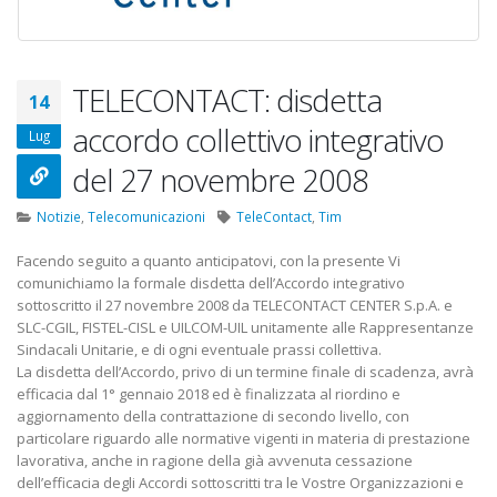
22 Ottobre 2022
Elezioni RSU Mediaset
Elezioni RSU TIM 
R.T.I.
Digitali
TELECONTACT: disdetta
14
16 Giugno 2022
13 Ottobre 2022
accordo collettivo integrativo
Lug
Convenzione Armonia
Telecom: scioper
del 27 novembre 2008
Centro Estetico
lo scorporo della
20 Gennaio 2022
21 Giugno 2022
Notizie
,
Telecomunicazioni
TeleContact
,
Tim
Facendo seguito a quanto anticipatovi, con la presente Vi
comunichiamo la formale disdetta dell’Accordo integrativo
sottoscritto il 27 novembre 2008 da TELECONTACT CENTER S.p.A. e
SLC-CGIL, FISTEL-CISL e UILCOM-UIL unitamente alle Rappresentanze
Sindacali Unitarie, e di ogni eventuale prassi collettiva.
La disdetta dell’Accordo, privo di un termine finale di scadenza, avrà
efficacia dal 1° gennaio 2018 ed è finalizzata al riordino e
aggiornamento della contrattazione di secondo livello, con
particolare riguardo alle normative vigenti in materia di prestazione
lavorativa, anche in ragione della già avvenuta cessazione
dell’efficacia degli Accordi sottoscritti tra le Vostre Organizzazioni e