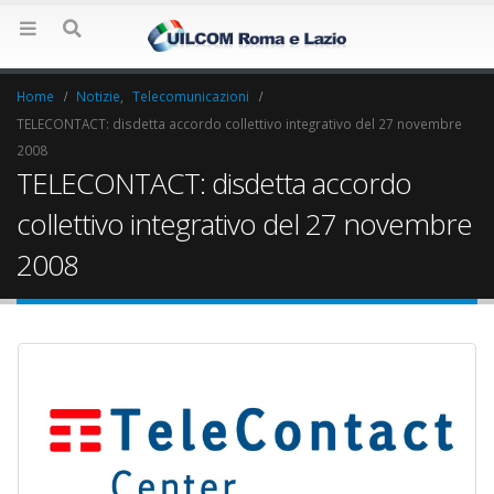
Home
Notizie
,
Telecomunicazioni
TELECONTACT: disdetta accordo collettivo integrativo del 27 novembre
2008
TELECONTACT: disdetta accordo
collettivo integrativo del 27 novembre
2008
Elezioni RSU La7
Elezioni RSU Indu
17 Giugno 2022
Carataria Tivoli s.r