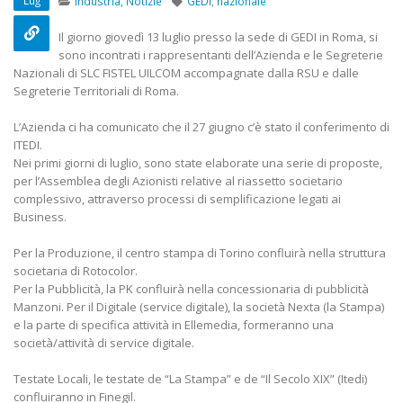
Lug
Industria
,
Notizie
GEDI
,
nazionale
22 Ottobre 2022
Il giorno giovedì 13 luglio presso la sede di GEDI in Roma, si
Elezioni RSU TIM Servizi
Elezioni RSU Med
sono incontrati i rappresentanti dell’Azienda e le Segreterie
Digitali
R.T.I.
Nazionali di SLC FISTEL UILCOM accompagnate dalla RSU e dalle
13 Ottobre 2022
16 Giugno 2022
Segreterie Territoriali di Roma.
L’Azienda ci ha comunicato che il 27 giugno c’è stato il conferimento di
Telecom: sciopero contro
Convenzione Ar
ITEDI.
lo scorporo della rete
Centro Estetico
Nei primi giorni di luglio, sono state elaborate una serie di proposte,
21 Giugno 2022
20 Gennaio 2022
per l’Assemblea degli Azionisti relative al riassetto societario
complessivo, attraverso processi di semplificazione legati ai
Business.
Per la Produzione, il centro stampa di Torino confluirà nella struttura
societaria di Rotocolor.
Per la Pubblicità, la PK confluirà nella concessionaria di pubblicità
Manzoni. Per il Digitale (service digitale), la società Nexta (la Stampa)
e la parte di specifica attività in Ellemedia, formeranno una
società/attività di service digitale.
Testate Locali, le testate de “La Stampa” e de “Il Secolo XIX” (Itedi)
confluiranno in Finegil.