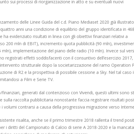
scorporo della rete
 punto sui processi di riorganizzazione in atto e su eventuali nuovi
20 Gennaio 2022
21 Giugno 2022
zamento delle Linee Guida del c.d. Piano Mediaset 2020 già illustrato
quattro anni una condizione di equilibrio del gruppo identificata in 46
a evidenziato risultati in linea con gli obiettivi finanziari relativi a
o 200 mln di EBIT), incremento quota pubblicità (90 mln), investimen
5 mln), implementazione del piano delle radio (10 mln). Invece sul ver
o registrati effetti soddisfacenti con il consuntivo dell’esercizio 2017,
 intervento strutturale dopo la societarizzazione del ramo Operation P
one di R2 e la prospettiva di possibile cessione a Sky. Nel tal caso i
imitandosi a Film e Serie TV.
finanziari, generati dal contenzioso con Vivendi, questi ultimi sono st
sulla raccolta pubblicitaria nonostante faccia registrare risultati posit
i volumi contrarsi a causa della progressiva migrazione verso Interne
stente risalita, anche se il primo trimestre 2018 rallenta il trend posit
per i diritti del Campionato di Calcio di serie A 2018-2020 e la mancata