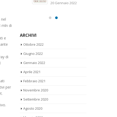
sc
20 Gennaio 2022
21
 nel
8 mln di
ARCHIVI
ti e
Ottobre 2022
sante
Giugno 2022
ay di
Gennaio 2022
l
Aprile 2021
Febbraio 2021
ati
ivi per
Novembre 2020
t.
Settembre 2020
ivo.
Agosto 2020
Maggio 2020