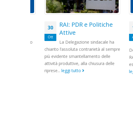
cato
RAI: PDR e Politiche
30
10
e
Attive
Ott
Apr
ionali hanno
La Delegazione sindacale ha
azzini, la
chiarito l’assoluta contrarietà al sempre
Dopo il
 Rai
più evidente smantellamento delle
RAI e l
-
attività produttive, alla chiusura delle
esso co
gi tutto
riprese...
leggi tutto
leggi t