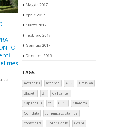
Maggio 2017
Aprile 2017
Marzo 2017
TV Private e RAI:
Che
11
20
Procedure di
Cine
Febbraio 2017
Mar
Mar
sicurezza contro il
Artico
Gennaio 2017
TO
rischio di “Covid 19”
marzo 2017 d
Dicembre 2016
i
personale imprese in
tra coloro ch
 mese
appalto
sostenitori...
TAGS
Spettabile La7 Spa Spettabile Mediaset
Spa Spettabile Rai Spa Spettabile Sky
Accenture
accordo
ADS
almaviva
Italia Spa E p.c. Confindustria Radio Tv
l quale
Blasetti
BT
Call center
E p.c. Dott. Romolo De Camillis...
ato
leggi tutto
Capannelle
ccl
CCNL
Cinecittà
Comdata
comunicato stampa
consodata
Coronavirus
e-care