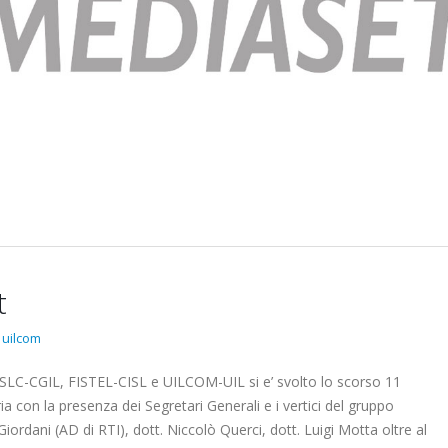
diaset
rmonia
Elezioni RSU La7
Elezioni RSU Industri
Carataria Tivoli s.r.l.
17 Giugno 2022
22 Ottobre 2022
t
Elezioni RSU Mediaset R.T.I.
Elezioni RSU TIM Serv
,
uilcom
16 Giugno 2022
Digitali
13 Ottobre 2022
 SLC-CGIL, FISTEL-CISL e UILCOM-UIL si e’ svolto lo scorso 11
ia con la presenza dei Segretari Generali e i vertici del gruppo
Convenzione Armonia
Telecom: sciopero co
rdani (AD di RTI), dott. Niccolò Querci, dott. Luigi Motta oltre al
Centro Estetico