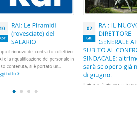
RAI: Le Piramidi
RAI: IL NUOVO
02
(rovesciate) del
DIRETTORE
Giu
SALARIO
GENERALE APRA
SUBITO AL CONFRON
 rinnovo del contratto collettivo
SINDACALE: altriment
a riqualificazione del personale in
sarà sciopero già nel
ntenuta, si è portato un...
utto
di giugno.
Il giorno, 1 giugno, si è tenuto il
Consiglio di Amministrazione ne
il Direttore Generale ha rassegn
ufficialmente...
leggi tutto