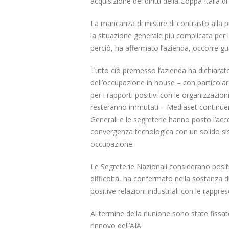
acquisizione dei diritti della Coppa Italia 
La mancanza di misure di contrasto alla pi
la situazione generale più complicata per l
perciò, ha affermato l’azienda, occorre gu
Tutto ciò premesso l’azienda ha dichiarato
dell’occupazione in house – con particolar
per i rapporti positivi con le organizzazioni
resteranno immutati – Mediaset continuerà
Generali e le segreterie hanno posto l’acce
convergenza tecnologica con un solido sist
occupazione.
Le Segreterie Nazionali considerano positi
difficoltà, ha confermato nella sostanza di
positive relazioni industriali con le rappre
Al termine della riunione sono state fissat
rinnovo dell’AIA.