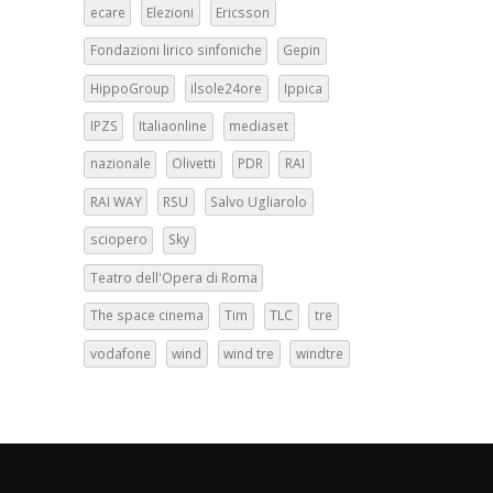
ecare
Elezioni
Ericsson
Fondazioni lirico sinfoniche
Gepin
HippoGroup
ilsole24ore
Ippica
IPZS
Italiaonline
mediaset
nazionale
Olivetti
PDR
RAI
RAI WAY
RSU
Salvo Ugliarolo
sciopero
Sky
Teatro dell'Opera di Roma
The space cinema
Tim
TLC
tre
vodafone
wind
wind tre
windtre