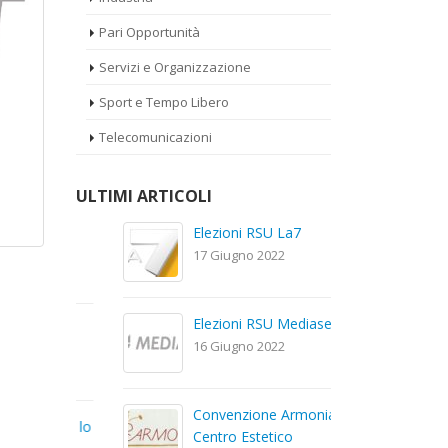
Pari Opportunità
Servizi e Organizzazione
Sport e Tempo Libero
Telecomunicazioni
ULTIMI ARTICOLI
a
Elezioni RSU La7
El
Car
17 Giugno 2022
22
Elezioni RSU Mediaset R.T.I.
izi
El
16 Giugno 2022
Dig
13
Convenzione Armonia
ntro lo
Te
Centro Estetico