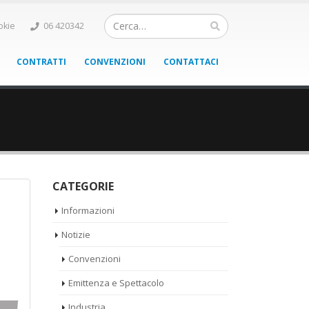
okie
06 420342
CONTRATTI
CONVENZIONI
CONTATTACI
CATEGORIE
Informazioni
Notizie
Convenzioni
Emittenza e Spettacolo
Industria