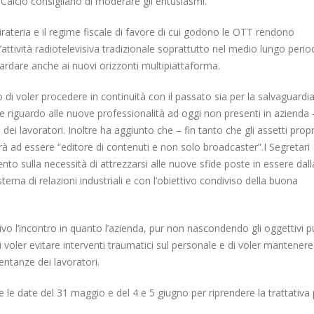
di Calcio consigliano di moderare gli entusiasmi.
rateria e il regime fiscale di favore di cui godono le OTT rendono
’attività radiotelevisiva tradizionale soprattutto nel medio lungo perio
ardare anche ai nuovi orizzonti multipiattaforma.
 di voler procedere in continuità con il passato sia per la salvaguardi
e riguardo alle nuove professionalità ad oggi non presenti in azienda 
 dei lavoratori. Inoltre ha aggiunto che – fin tanto che gli assetti propr
 ad essere “editore di contenuti e non solo broadcaster”.I Segretari
nto sulla necessità di attrezzarsi alle nuove sfide poste in essere dall
ema di relazioni industriali e con l’obiettivo condiviso della buona
vo l’incontro in quanto l’azienda, pur non nascondendo gli oggettivi pu
 voler evitare interventi traumatici sul personale e di voler mantenere
sentanze dei lavoratori.
e le date del 31 maggio e del 4 e 5 giugno per riprendere la trattativa p