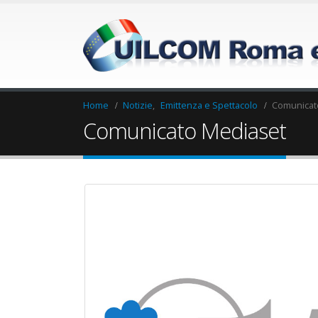
Home
Notizie
,
Emittenza e Spettacolo
Comunicat
Comunicato Mediaset
Elezioni RSU Industria
Elezioni RSU La