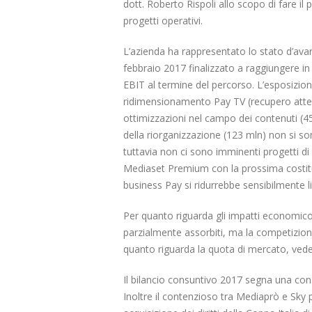
scorporo della rete
dott. Roberto Rispoli allo scopo di fare il
21 Giugno 2022
progetti operativi.
L’azienda ha rappresentato lo stato d’avan
febbraio 2017 finalizzato a raggiungere in 
EBIT al termine del percorso. L’esposizione h
ridimensionamento Pay TV (recupero attes
ottimizzazioni nel campo dei contenuti (4
della riorganizzazione (123 mln) non si son
tuttavia non ci sono imminenti progetti di
Mediaset Premium con la prossima costituzi
business Pay si ridurrebbe sensibilmente l
Per quanto riguarda gli impatti economico/
parzialmente assorbiti, ma la competizione 
quanto riguarda la quota di mercato, vede 
Il bilancio consuntivo 2017 segna una consi
Inoltre il contenzioso tra Mediaprò e Sky 