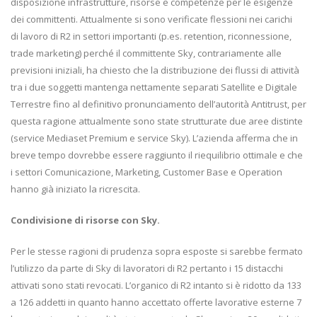
disposizione infrastrutture, risorse e competenze per le esigenze
dei committenti. Attualmente si sono verificate flessioni nei carichi
di lavoro di R2 in settori importanti (p.es. retention, riconnessione,
trade marketing) perché il committente Sky, contrariamente alle
previsioni iniziali, ha chiesto che la distribuzione dei flussi di attività
tra i due soggetti mantenga nettamente separati Satellite e Digitale
Terrestre fino al definitivo pronunciamento dell’autorità Antitrust, per
questa ragione attualmente sono state strutturate due aree distinte
(service Mediaset Premium e service Sky). L’azienda afferma che in
breve tempo dovrebbe essere raggiunto il riequilibrio ottimale e che
i settori Comunicazione, Marketing, Customer Base e Operation
hanno già iniziato la ricrescita.
Condivisione di risorse con Sky.
Per le stesse ragioni di prudenza sopra esposte si sarebbe fermato
l’utilizzo da parte di Sky di lavoratori di R2 pertanto i 15 distacchi
attivati sono stati revocati. L’organico di R2 intanto si è ridotto da 133
a 126 addetti in quanto hanno accettato offerte lavorative esterne 7