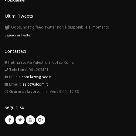
Ultimi Tweets
Oops, nostro feed Twitter non è disponibile al momento.
Seguici su Twitter
Contattaci
Indirizzo:
Via Palestro 3, 00185 Roma
Telefono:
06 4203421
PEC:
uilcom.lazio@pec.it
Email:
lazio@uilcom.it
Orario di lavoro:
Lun - Ven / 9:00 - 17:30
Seguici su