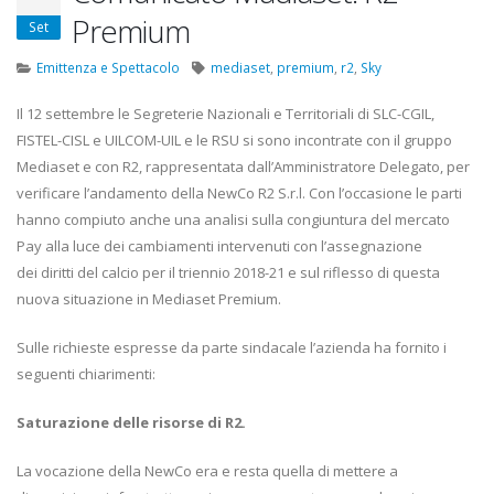
22 Ottobre 2022
Premium
Set
Elezioni RSU TIM Servizi
Elezioni RSU Med
Emittenza e Spettacolo
mediaset
,
premium
,
r2
,
Sky
Digitali
R.T.I.
13 Ottobre 2022
16 Giugno 2022
Il 12 settembre le Segreterie Nazionali e Territoriali di SLC-CGIL,
FISTEL-CISL e UILCOM-UIL e le RSU si sono incontrate con il gruppo
Telecom: sciopero contro
Convenzione Ar
Mediaset e con R2, rappresentata dall’Amministratore Delegato, per
lo scorporo della rete
Centro Estetico
verificare l’andamento della NewCo R2 S.r.l. Con l’occasione le parti
21 Giugno 2022
20 Gennaio 2022
hanno compiuto anche una analisi sulla congiuntura del mercato
Pay alla luce dei cambiamenti intervenuti con l’assegnazione
dei diritti del calcio per il triennio 2018-21 e sul riflesso di questa
nuova situazione in Mediaset Premium.
Sulle richieste espresse da parte sindacale l’azienda ha fornito i
seguenti chiarimenti:
Saturazione delle risorse di R2.
La vocazione della NewCo era e resta quella di mettere a