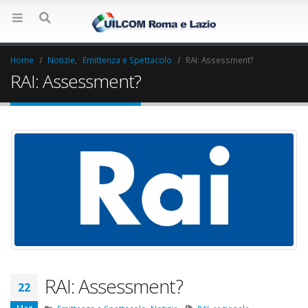
Home
Notizie
,
Emittenza e Spettacolo
RAI: Assessment?
RAI: Assessment?
RAI: Assessment?
Elezioni RSU Industria
Elezioni RSU La
22
Carataria Tivoli s.r.l.
17 Giugno 2022