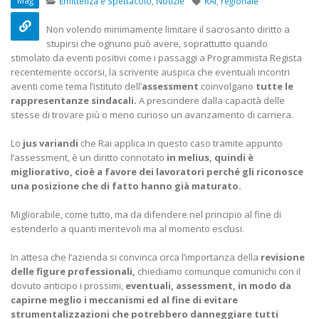
Mag
Emittenza e Spettacolo
,
Notizie
RAI
,
regionale
22 Ottobre 2022
Non volendo minimamente limitare il sacrosanto diritto a
Elezioni RSU TIM Servizi
Elezioni RSU Me
stupirsi che ognuno può avere, soprattutto quando
Digitali
R.T.I.
stimolato da eventi positivi come i passaggi a Programmista Regista
13 Ottobre 2022
16 Giugno 2022
recentemente occorsi, la scrivente auspica che eventuali incontri
aventi come tema l’istituto dell’
assessment
coinvolgano
tutte le
rappresentanze sindacali.
A prescindere dalla capacità delle
Telecom: sciopero contro
Convenzione A
stesse di trovare più o meno curioso un avanzamento di carriera.
lo scorporo della rete
Centro Estetico
21 Giugno 2022
20 Gennaio 2022
Lo
jus variandi
che Rai applica in questo caso tramite appunto
l’assessment, è un diritto connotato
in melius, quindi è
migliorativo, cioè a favore dei lavoratori perché gli riconosce
una posizione che di fatto hanno già maturato.
Migliorabile, come tutto, ma da difendere nel principio al fine di
estenderlo a quanti meritevoli ma al momento esclusi.
In attesa che l’azienda si convinca circa l’importanza della
revisione
delle figure professionali,
chiediamo comunque comunichi con il
dovuto anticipo i prossimi,
eventuali, assessment, in modo da
capirne meglio i meccanismi ed al fine di evitare
strumentalizzazioni che potrebbero danneggiare tutti