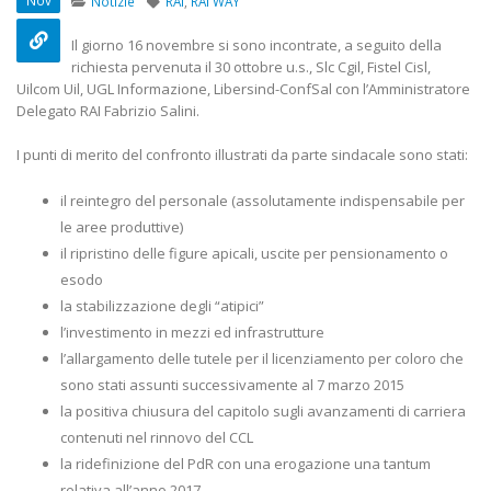
Nov
Notizie
RAI
,
RAI WAY
22 Ottobre 2022
Il giorno 16 novembre si sono incontrate, a seguito della
Elezioni RSU TIM Servizi
Elezioni RSU M
richiesta pervenuta il 30 ottobre u.s., Slc Cgil, Fistel Cisl,
Digitali
R.T.I.
Uilcom Uil, UGL Informazione, Libersind-ConfSal con l’Amministratore
13 Ottobre 2022
16 Giugno 2022
Delegato RAI Fabrizio Salini.
I punti di merito del confronto illustrati da parte sindacale sono stati:
Telecom: sciopero contro
Convenzione 
lo scorporo della rete
Centro Estetico
il reintegro del personale (assolutamente indispensabile per
21 Giugno 2022
20 Gennaio 202
le aree produttive)
il ripristino delle figure apicali, uscite per pensionamento o
esodo
la stabilizzazione degli “atipici”
l’investimento in mezzi ed infrastrutture
l’allargamento delle tutele per il licenziamento per coloro che
sono stati assunti successivamente al 7 marzo 2015
la positiva chiusura del capitolo sugli avanzamenti di carriera
contenuti nel rinnovo del CCL
la ridefinizione del PdR con una erogazione una tantum
relativa all’anno 2017.