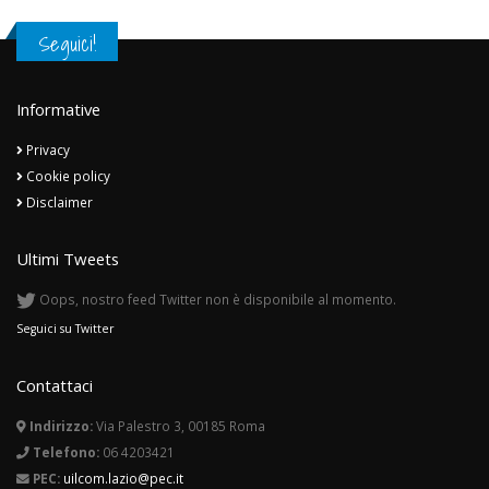
Seguici!
Informative
Privacy
Cookie policy
Disclaimer
Ultimi Tweets
Oops, nostro feed Twitter non è disponibile al momento.
Seguici su Twitter
Contattaci
Indirizzo:
Via Palestro 3, 00185 Roma
Telefono:
06 4203421
PEC:
uilcom.lazio@pec.it