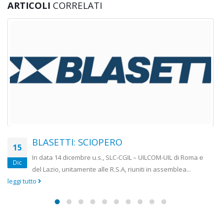
ARTICOLI
CORRELATI
RAI: Organico, diritti e PdR, una
30
questione di dignità
Ott
Il giorno 29 ottobre si è svolto l’incontro su PdR e Politiche
Attive tra Slc Cgil, Fistel Cisl, Uilcom...
leggi tutto