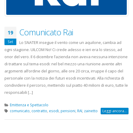
Comunicato Rai
19
Set
Lo SNATER insegue il vento come un aquilone, cambia ad
ogni stagione. UILCOM No! Ci crede adesso e ieri era lo stesso, ad
onor del vero. Il 6 dicembre l’azienda non aveva nessuna intenzione
di trattare sul tema esodi: nel bel mezzo una riunione avente altri
argomenti all’ordine del giorno, alle ore 20 circa, irruppe il capo del
personale con la notizia dei futuri esodi incentivati. Alla richiesta di
condividere il percorso, mettendo sul piatto 40 milioni di euro, tutte le
responsabili [...]
Emittenza e Spettacolo
comunicato
,
contratto
,
esodi
,
pensioni
,
RAI
,
zainetto
Leggi ancora...