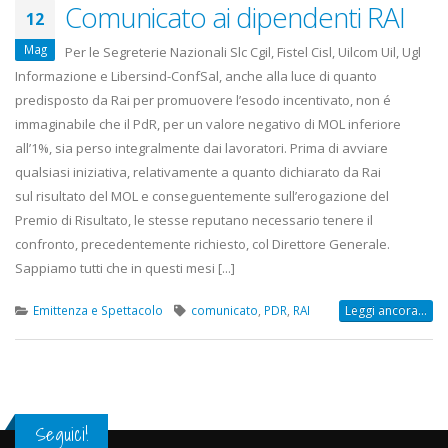
Comunicato ai dipendenti RAI
12
Mag
Per le Segreterie Nazionali Slc Cgil, Fistel Cisl, Uilcom Uil, Ugl
Informazione e Libersind-ConfSal, anche alla luce di quanto
predisposto da Rai per promuovere l’esodo incentivato, non é
immaginabile che il PdR, per un valore negativo di MOL inferiore
all’1%, sia perso integralmente dai lavoratori. Prima di avviare
qualsiasi iniziativa, relativamente a quanto dichiarato da Rai
sul risultato del MOL e conseguentemente sull’erogazione del
Premio di Risultato, le stesse reputano necessario tenere il
confronto, precedentemente richiesto, col Direttore Generale.
Sappiamo tutti che in questi mesi [...]
Emittenza e Spettacolo
comunicato
,
PDR
,
RAI
Leggi ancora...
Seguici!