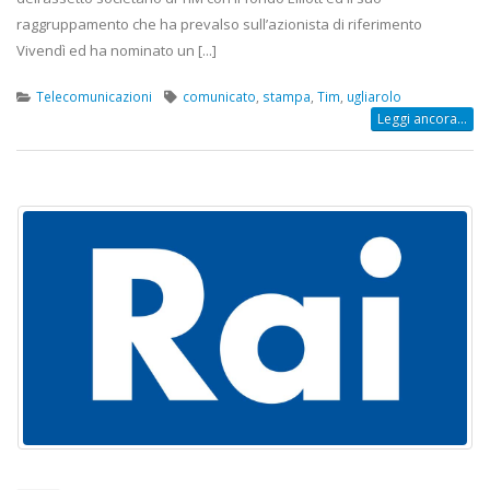
raggruppamento che ha prevalso sull’azionista di riferimento
Vivendì ed ha nominato un [...]
Telecomunicazioni
comunicato
,
stampa
,
Tim
,
ugliarolo
Leggi ancora...