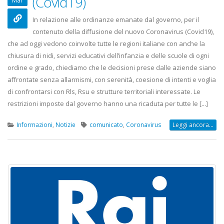
(Covid19)
Mar
22 Ottobre 2022
In relazione alle ordinanze emanate dal governo, per il
ediaset
Elezioni RSU TIM Servizi
Ele
contenuto della diffusione del nuovo Coronavirus (Covid19),
Digitali
R.T.
che ad oggi vedono coinvolte tutte le regioni italiane con anche la
13 Ottobre 2022
16 
chiusura di nidi, servizi educativi dell’infanzia e delle scuole di ogni
ordine e grado, chiediamo che le decisioni prese dalle aziende siano
rmonia
Telecom: sciopero contro
Co
affrontate senza allarmismi, con serenità, coesione di intenti e voglia
lo scorporo della rete
Cen
di confrontarsi con Rls, Rsu e strutture territoriali interessate. Le
2
21 Giugno 2022
20 
restrizioni imposte dal governo hanno una ricaduta per tutte le [...]
Informazioni
,
Notizie
comunicato
,
Coronavirus
Leggi ancora...