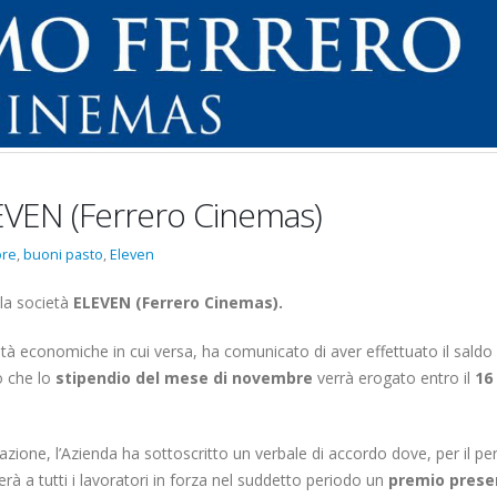
diaset
rmonia
EVEN (Ferrero Cinemas)
ore
,
buoni pasto
,
Eleven
Elezioni RSU La7
Elezioni RSU Industri
Carataria Tivoli s.r.l.
17 Giugno 2022
la società
ELEVEN
(Ferrero Cinemas).
22 Ottobre 2022
ltà economiche in cui versa, ha comunicato di aver effettuato il saldo 
Elezioni RSU Mediaset R.T.I.
Elezioni RSU TIM Serv
o che lo
stipendio del mese di novembre
verrà erogato entro il
16
16 Giugno 2022
Digitali
13 Ottobre 2022
zione, l’Azienda ha sottoscritto un verbale di accordo dove, per il pe
Convenzione Armonia
Telecom: sciopero co
 a tutti i lavoratori in forza nel suddetto periodo un
premio prese
Centro Estetico