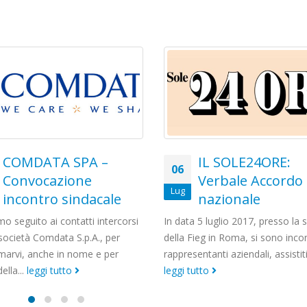
IL SOLE24ORE:
[2017-03-29] NO
29
Verbale Accordo
Comunicato Unit
Mar
nazionale
Martedì 28 marzo al Min
dello Sviluppo Economico si è te
 5 luglio 2017, presso la sede
previsto incontro di verifica
ieg in Roma, si sono incontrati i
dell’accordo di ristrutturazione...
entanti aziendali, assistiti...
leggi tutto
utto