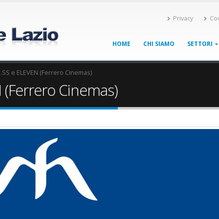
Privacy
Co
HOME
CHI SIAMO
SETTORI
.SS e ELEVEN (Ferrero Cinemas)
 (Ferrero Cinemas)
7