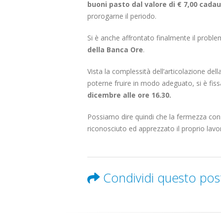
scorporo della rete
buoni pasto dal valore di € 7,00 cada
21 Giugno 2022
prorogarne il periodo.
Si è anche affrontato finalmente il probl
della Banca Ore
.
Vista la complessità dell’articolazione del
poterne fruire in modo adeguato, si è fiss
dicembre alle ore 16.30.
Possiamo dire quindi che la fermezza con cu
riconosciuto ed apprezzato il proprio lavor
Condividi questo pos