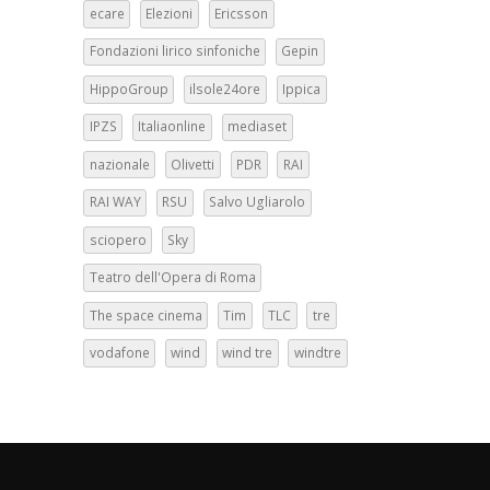
ecare
Elezioni
Ericsson
Fondazioni lirico sinfoniche
Gepin
HippoGroup
ilsole24ore
Ippica
IPZS
Italiaonline
mediaset
nazionale
Olivetti
PDR
RAI
RAI WAY
RSU
Salvo Ugliarolo
sciopero
Sky
Teatro dell'Opera di Roma
The space cinema
Tim
TLC
tre
vodafone
wind
wind tre
windtre