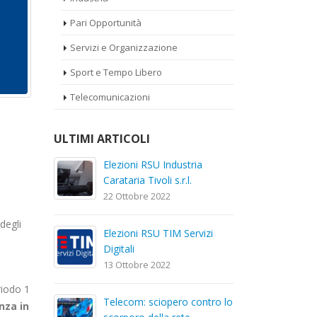
Pari Opportunità
Servizi e Organizzazione
Sport e Tempo Libero
Telecomunicazioni
ULTIMI ARTICOLI
a
Elezioni RSU La7
El
Car
17 Giugno 2022
22
degli
Elezioni RSU Mediaset R.T.I.
izi
El
16 Giugno 2022
Dig
13
riodo 1
Convenzione Armonia
ntro lo
Te
nza in
Centro Estetico