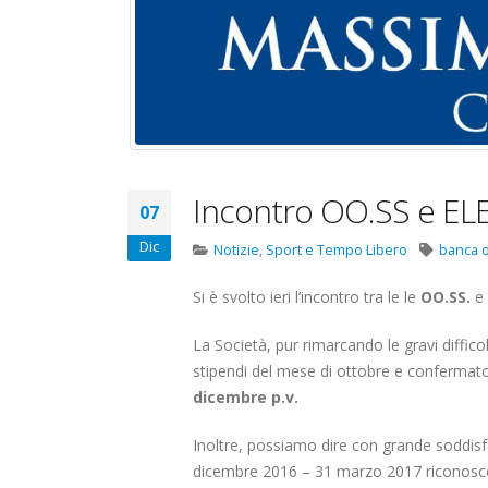
Carataria Tivoli s.r.l.
17 Giugno 2022
22 Ottobre 2022
Elezioni RSU Me
Elezioni RSU TIM Servizi
R.T.I.
Digitali
16 Giugno 2022
13 Ottobre 2022
Convenzione A
Incontro OO.SS e EL
Telecom: sciopero
07
Centro Estetico
contro lo scorporo della
20 Gennaio 2022
rete
Dic
Notizie
,
Sport e Tempo Libero
banca 
Elezioni RSU Industria
21 Giugno 2022
Carataria Tivoli s.r.l.
Si è svolto ieri l’incontro tra le le
OO.SS.
e 
22 Ottobre 2022
La Società, pur rimarcando le gravi diffico
Elezioni RSU TIM Servizi
stipendi del mese di ottobre e confermat
Digitali
dicembre p.v.
13 Ottobre 2022
Inoltre, possiamo dire con grande soddisfa
Telecom: sciopero contro lo
dicembre 2016 – 31 marzo 2017 riconoscerà