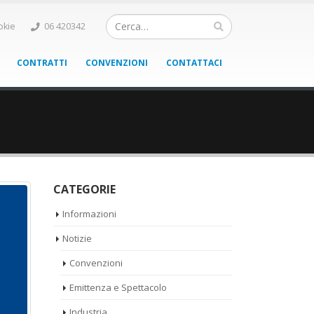
okie
06 420342
CONTRATTI
CONVENZIONI
CONTATTACI
CATEGORIE
Informazioni
Notizie
Convenzioni
Emittenza e Spettacolo
Industria