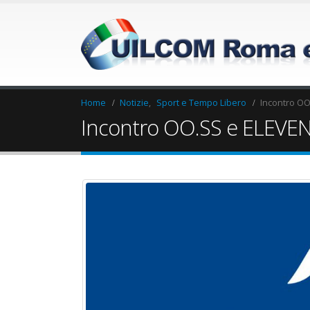
Home
Notizie
,
Sport e Tempo Libero
Incontro OO
Incontro OO.SS e ELEVEN
Elezioni RSU Industria
Elezioni RSU La