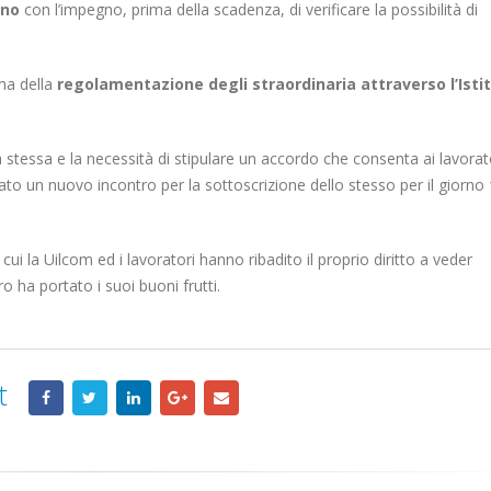
scorporo della rete
uno
con l’impegno, prima della scadenza, di verificare la possibilità di
20 Gennaio 2022
21 Giugno 2022
ema della
regolamentazione degli straordinaria attraverso l’Isti
la stessa e la necessità di stipulare un accordo che consenta ai lavorato
ato un nuovo incontro per la sottoscrizione dello stesso per il giorno
i la Uilcom ed i lavoratori hanno ribadito il proprio diritto a veder
o ha portato i suoi buoni frutti.
t