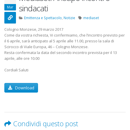
22 Ottobre 2022
sindacati
Mar
ediaset
Elezioni RSU TIM Servizi
Ele
Emittenza e Spettacolo
,
Notizie
mediaset
Digitali
R.T.
13 Ottobre 2022
16 
Cologno Monzese, 29 marzo 2017
Come da vostra richiesta, Vi confermiamo, che l’incontro previsto per
il 6 aprile, sarà anticipato al 5 aprile alle 11.00, presso la sala di
rmonia
Telecom: sciopero contro
Co
Scirocco di Viale Europa, 46 – Cologno Monzese.
lo scorporo della rete
Cen
Resta confermata la data del secondo incontro prevista per il 13
2
21 Giugno 2022
20 
aprile, alle ore 10.00
Cordiali Saluti
Download
Condividi questo post