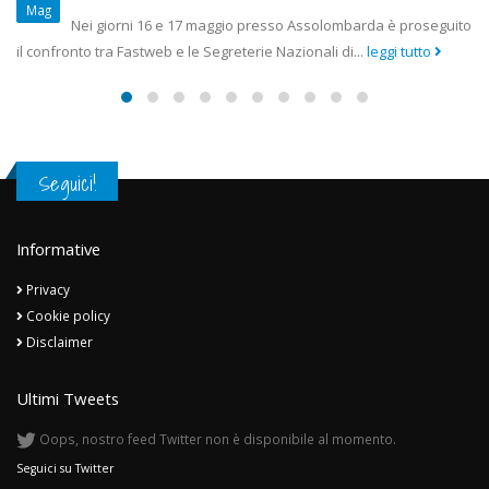
Dic
a è proseguito
umane si è nuovamente abbattuta su un nostro
eggi tutto
copione...
leggi tutto
Seguici!
Informative
Privacy
Cookie policy
Disclaimer
Ultimi Tweets
Oops, nostro feed Twitter non è disponibile al momento.
Seguici su Twitter