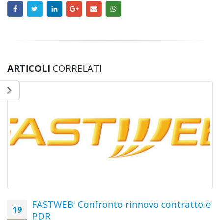
ARTICOLI
CORRELATI
ntratto e
La solita storia
07
Purtroppo la scure di una gestione scellerata 