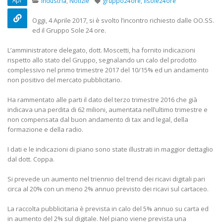
Apr
Industria
,
Notizie
gruppo24ore
,
ilsole24ore
22 Ottobre 2022
Oggi, 4 Aprile 2017, si è svolto l’incontro richiesto dalle OO.SS.
Elezioni RSU TIM Servizi
Elezioni RSU Me
ed il Gruppo Sole 24 ore.
Digitali
R.T.I.
13 Ottobre 2022
16 Giugno 2022
L’amministratore delegato, dott. Moscetti, ha fornito indicazioni
rispetto allo stato del Gruppo, segnalando un calo del prodotto
complessivo nel primo trimestre 2017 del 10/15% ed un andamento
Telecom: sciopero contro
Convenzione Ar
non positivo del mercato pubblicitario.
lo scorporo della rete
Centro Estetico
21 Giugno 2022
20 Gennaio 2022
Ha rammentato alle parti il dato del terzo trimestre 2016 che già
indicava una perdita di 62 milioni, aumentata nell’ultimo trimestre e
non compensata dal buon andamento di tax and legal, della
formazione e della radio.
I dati e le indicazioni di piano sono state illustrati in maggior dettaglio
dal dott. Coppa.
Si prevede un aumento nel triennio del trend dei ricavi digitali pari
circa al 20% con un meno 2% annuo previsto dei ricavi sul cartaceo.
La raccolta pubblicitaria è prevista in calo del 5% annuo su carta ed
in aumento del 2% sul digitale. Nel piano viene prevista una