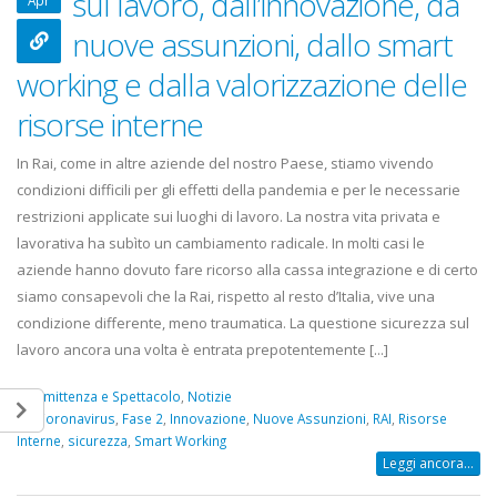
sul lavoro, dall’innovazione, da
Apr
22 Ottobre 2022
nuove assunzioni, dallo smart
Elezioni RSU Mediaset
Elezioni RSU TIM 
working e dalla valorizzazione delle
R.T.I.
Digitali
16 Giugno 2022
13 Ottobre 2022
risorse interne
In Rai, come in altre aziende del nostro Paese, stiamo vivendo
Convenzione Armonia
Telecom: scioper
Centro Estetico
lo scorporo della
condizioni difficili per gli effetti della pandemia e per le necessarie
20 Gennaio 2022
21 Giugno 2022
restrizioni applicate sui luoghi di lavoro. La nostra vita privata e
lavorativa ha subìto un cambiamento radicale. In molti casi le
aziende hanno dovuto fare ricorso alla cassa integrazione e di certo
siamo consapevoli che la Rai, rispetto al resto d’Italia, vive una
condizione differente, meno traumatica. La questione sicurezza sul
lavoro ancora una volta è entrata prepotentemente [...]
Emittenza e Spettacolo
,
Notizie
Coronavirus
,
Fase 2
,
Innovazione
,
Nuove Assunzioni
,
RAI
,
Risorse
Interne
,
sicurezza
,
Smart Working
Leggi ancora...