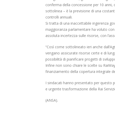
scorporo della rete
conferma della concessione per 10 anni, co
21 Giugno 2022
sottolinea – è la previsione di una costant
controlli annuali.
Si tratta di una inaccettabile ingerenza gov
maggioranza parlamentare ha voluto con l’i
assoluta incertezza sulle risorse, con l’a
“Così come sottolineato ieri anche dall’Ag
vengano assicurate risorse certe e di lun
possibilità di pianificare progetti di svilupp
Infine non sono chiare le scelte su RaiWay
finanziamento della copertura integrale del
I sindacati hanno presentato per questo pr
e urgente trasformazione della Rai Servizi
(ANSA).