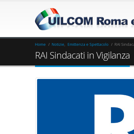
Home
Notizie
,
Emittenza e Spettacolo
RAI Sindaca
RAI Sindacati in Vigilanza
Elezioni RSU Industria
Elezioni RSU