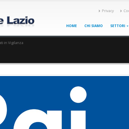
Privacy
Co
HOME
CHI SIAMO
SETTORI
ti in Vigilanza
 La7