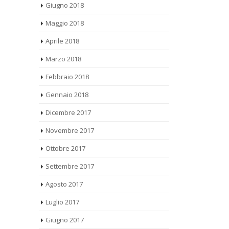
2016”
Giugno 2018
Rai hanno inc
ratori
Generale assis
enuta a
Vi facciamo notare che la vostra
Maggio 2018
personale. Il 
tutto
comunicazione risulta essere tardiva
Aprile 2018
perché successiva all’articolo
comparso su L’Avvenire del 20 aprile,...
Marzo 2018
leggi tutto
Febbraio 2018
Gennaio 2018
Dicembre 2017
Novembre 2017
Ottobre 2017
Settembre 2017
Agosto 2017
Luglio 2017
Giugno 2017