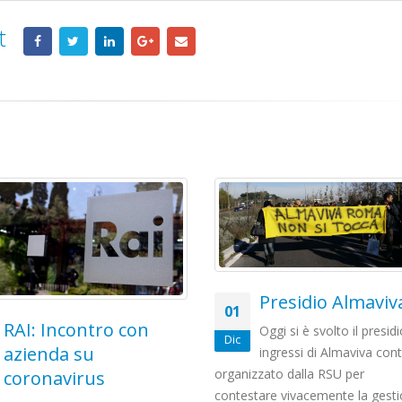
t
Presidio Almaviva
Telecom: sciope
Oggi si è svolto il presidio agli
21
contro lo scorpo
ingressi di Almaviva contact
Giu
zzato dalla RSU per
della rete
tare vivacemente la gestione