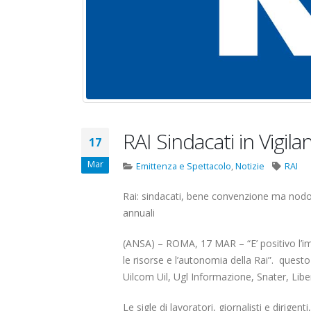
Carataria Tivoli s.r.l.
17 Giugno 20
22 Ottobre 2022
Elezioni RSU
Elezioni RSU TIM Servizi
R.T.I.
Digitali
16 Giugno 20
13 Ottobre 2022
Convenzione
Telecom: sciopero
RAI Sindacati in Vigila
Centro Estet
17
contro lo scorporo della
20 Gennaio 2
rete
Elezioni RSU Industria
Mar
Emittenza e Spettacolo
,
Notizie
RAI
21 Giugno 2022
Carataria Tivoli s.r.l.
22 Ottobre 2022
Rai: sindacati, bene convenzione ma nodo 
annuali
Elezioni RSU TIM Servizi
(ANSA) – ROMA, 17 MAR – “E’ positivo l’i
Digitali
le risorse e l’autonomia della Rai”. questo 
13 Ottobre 2022
Uilcom Uil, Ugl Informazione, Snater, Libe
Telecom: sciopero contro lo
Le sigle di lavoratori, giornalisti e dir