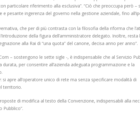
scorporo della rete
20 Gennaio 2022
n particolare riferimento alla esclusiva”. “Ciò che preoccupa però – s
21 Giugno 2022
e e pesante ingerenza del governo nella gestione aziendale, fino all’ip
ernativa, che per di più contrasta con la filosofia della riforma che l’a
ntroduzione della figura dell’amministratore delegato. Inoltre, resta 
ssegnazione alla Rai di “una quota” del canone, decisa anno per anno”.
Com – sostengono le sette sigle -, è indispensabile che al Servizio Pu
ga durata, per consentire all’azienda adeguata programmazione e la
o.
: si apre all’operatore unico di rete ma senza specificare modalità di
 territorio.
oposte di modifica al testo della Convenzione, indispensabili alla ne
o Pubblico”.