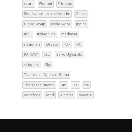
ecare
Elezioni
Ericsson
Fondazioni lirico sinfoniche
Gepin
HippoGroup
ilsole24ore
Ippica
IPZS
Italiaonline
mediaset
nazionale
Olivetti
PDR
RAI
RAI WAY
RSU
Salvo Ugliarolo
sciopero
Sky
Teatro dell'Opera di Roma
The space cinema
Tim
TLC
tre
vodafone
wind
wind tre
windtre