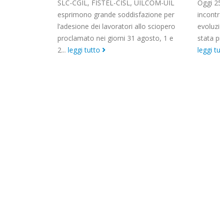
UILCOM-UIL
Oggi 25 febbraio i Sindacati hanno
della cr
azione per
incontrato l’Azienda sulla situazione in
llo sciopero
evoluzione del CORONAVIRUS ed è
agosto, 1 e
stata presentata dall’Azienda...
leggi tutto