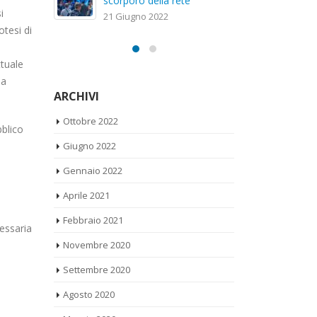
sc
20 Gennaio 2022
i
21
otesi di
ttuale
la
ARCHIVI
Ottobre 2022
bblico
Giugno 2022
Gennaio 2022
Aprile 2021
Febbraio 2021
cessaria
Novembre 2020
Settembre 2020
Agosto 2020
Maggio 2020