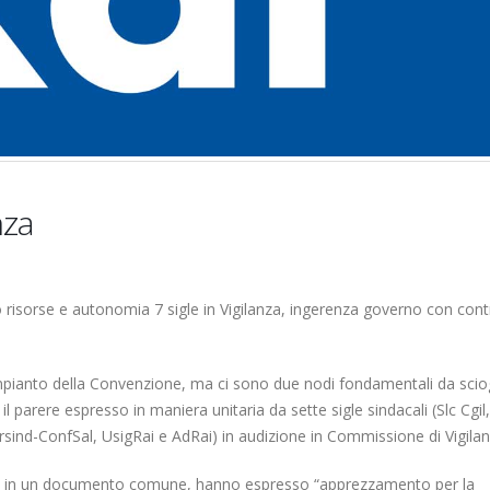
22
 Mediaset
22
 Armonia
nza
ico
022
Elezioni RSU La7
Elezioni RSU Industri
Carataria Tivoli s.r.l.
17 Giugno 2022
22 Ottobre 2022
risorse e autonomia 7 sigle in Vigilanza, ingerenza governo con contr
Elezioni RSU Mediaset R.T.I.
Elezioni RSU TIM Serv
16 Giugno 2022
mpianto della Convenzione, ma ci sono due nodi fondamentali da sciog
Digitali
il parere espresso in maniera unitaria da sette sigle sindacali (Slc Cgil,
13 Ottobre 2022
rsind-ConfSal, UsigRai e AdRai) in audizione in Commissione di Vigilan
Convenzione Armonia
Telecom: sciopero co
Centro Estetico
igenti, in un documento comune, hanno espresso “apprezzamento per la