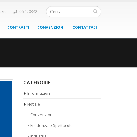
okie
06 420342
CONTRATTI
CONVENZIONI
CONTATTACI
CATEGORIE
Informazioni
Notizie
Convenzioni
Emittenza e Spettacolo
Industria