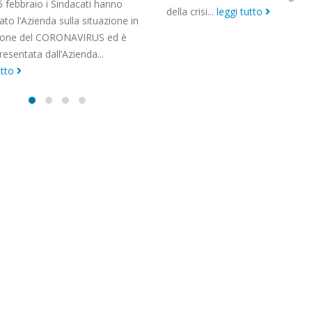
Nel giorno in cui migliaia di lavo
isi...
leggi tutto
Tim incrociano le braccia, si è t
Piazza della Bocca della...
leggi 