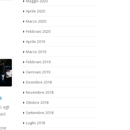
Aprile 2020
Marzo 2020
Febbraio 2020
Aprile 2019
Marzo 2019
Febbraio 2019
Gennaio 2019
Dicembre 2018
Novembre 2018
Ottobre 2018
ro
RAI: Comunicazione
[20
20
15
Settembre 2018
ro
su “Somma
Com
Apr
Mar
Luglio 2018
equivalente al PdR
Il gi