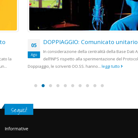
DOPPIAGGIO: Comunicato unitario
05
In considerazione della centralità della Base Dati Appalti
Ago
dell’INPS rispetto alla sperimentazione del Protocollo
Doppiaggio, le scriventi OO.SS. hanno...
leggi tutto
Seguici!
Informative
Privacy