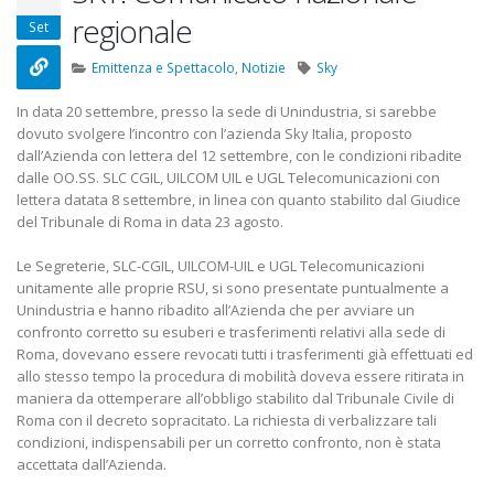
22 Ottobre 2022
regionale
Set
Elezioni RSU TIM Servizi
Elezioni RSU Med
Emittenza e Spettacolo
,
Notizie
Sky
Digitali
R.T.I.
13 Ottobre 2022
16 Giugno 2022
In data 20 settembre, presso la sede di Unindustria, si sarebbe
dovuto svolgere l’incontro con l’azienda Sky Italia, proposto
dall’Azienda con lettera del 12 settembre, con le condizioni ribadite
Telecom: sciopero contro
Convenzione Ar
dalle OO.SS. SLC CGIL, UILCOM UIL e UGL Telecomunicazioni con
lo scorporo della rete
Centro Estetico
lettera datata 8 settembre, in linea con quanto stabilito dal Giudice
21 Giugno 2022
20 Gennaio 2022
del Tribunale di Roma in data 23 agosto.
Le Segreterie, SLC-CGIL, UILCOM-UIL e UGL Telecomunicazioni
unitamente alle proprie RSU, si sono presentate puntualmente a
Unindustria e hanno ribadito all’Azienda che per avviare un
confronto corretto su esuberi e trasferimenti relativi alla sede di
Roma, dovevano essere revocati tutti i trasferimenti già effettuati ed
allo stesso tempo la procedura di mobilità doveva essere ritirata in
maniera da ottemperare all’obbligo stabilito dal Tribunale Civile di
Roma con il decreto sopracitato. La richiesta di verbalizzare tali
condizioni, indispensabili per un corretto confronto, non è stata
accettata dall’Azienda.