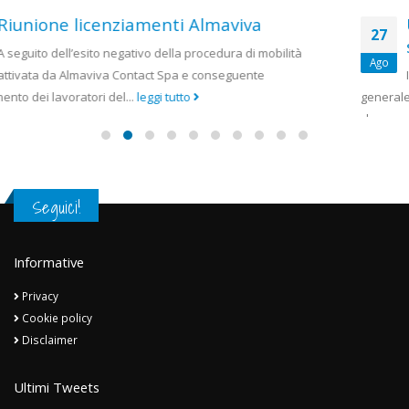
Ugliarolo: “No ad una rete tutta pubblica
27
separata dal resto di Tim”
Ago
In una intervista su Repubblica, Salvo Ugliarolo, segretario
generale Uilcom Uil esprime tutta la preoccupazione dei sindacati
che accompagna...
leggi tutto
Seguici!
Informative
Privacy
Cookie policy
Disclaimer
Ultimi Tweets