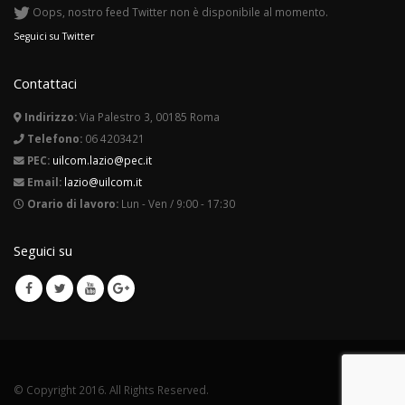
Oops, nostro feed Twitter non è disponibile al momento.
Seguici su Twitter
Contattaci
Indirizzo:
Via Palestro 3, 00185 Roma
Telefono:
06 4203421
PEC:
uilcom.lazio@pec.it
Email:
lazio@uilcom.it
Orario di lavoro:
Lun - Ven / 9:00 - 17:30
Seguici su
© Copyright 2016. All Rights Reserved.