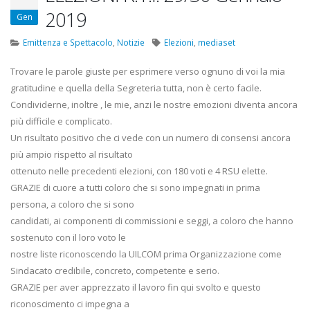
22 Ottobre 2022
2019
Gen
Elezioni RSU TIM Servizi
Elezioni RSU Me
Emittenza e Spettacolo
,
Notizie
Elezioni
,
mediaset
Digitali
R.T.I.
13 Ottobre 2022
16 Giugno 2022
Trovare le parole giuste per esprimere verso ognuno di voi la mia
gratitudine e quella della Segreteria tutta, non è certo facile.
Telecom: sciopero contro
Convenzione Ar
Condividerne, inoltre , le mie, anzi le nostre emozioni diventa ancora
lo scorporo della rete
Centro Estetico
più difficile e complicato.
21 Giugno 2022
20 Gennaio 2022
Un risultato positivo che ci vede con un numero di consensi ancora
più ampio rispetto al risultato
ottenuto nelle precedenti elezioni, con 180 voti e 4 RSU elette.
GRAZIE di cuore a tutti coloro che si sono impegnati in prima
persona, a coloro che si
sono
candidati, ai componenti di commissioni e seggi, a coloro che hanno
sostenuto con il loro voto le
nostre liste riconoscendo la UILCOM prima Organizzazione come
Sindacato credibile, concreto, competente e serio.
GRAZIE per aver apprezzato il lavoro fin qui svolto e questo
riconoscimento ci impegna a