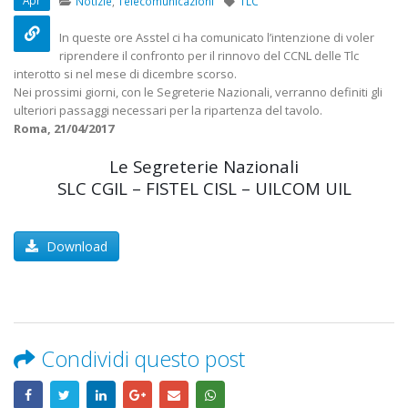
Apr
Notizie
,
Telecomunicazioni
TLC
22 Ottobre 2022
In queste ore Asstel ci ha comunicato l’intenzione di voler
Elezioni RSU Mediaset
Elezioni RSU TIM 
riprendere il confronto per il rinnovo del CCNL delle Tlc
R.T.I.
Digitali
interotto si nel mese di dicembre scorso.
16 Giugno 2022
13 Ottobre 2022
Nei prossimi giorni, con le Segreterie Nazionali, verranno definiti gli
ulteriori passaggi necessari per la ripartenza del tavolo.
Roma, 21/04/2017
Convenzione Armonia
Telecom: scioper
Centro Estetico
lo scorporo della
Le Segreterie Nazionali
20 Gennaio 2022
21 Giugno 2022
SLC CGIL – FISTEL CISL – UILCOM UIL
Download
Condividi questo post