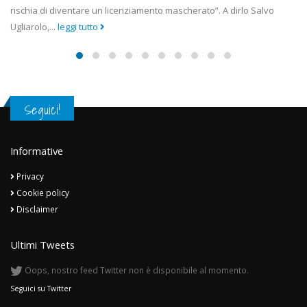
di diventare un licenziamento mascherato”. A dirlo Salvo
lavorator
...
leggi tutto
Seguici!
Informative
Privacy
Cookie policy
Disclaimer
Ultimi Tweets
Oops, nostro feed Twitter non è disponibile al momento.
Seguici su Twitter